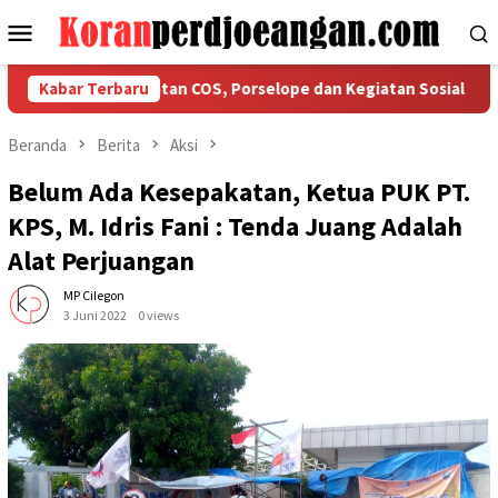
Loncat
Menu
ke
Mobile
konten
gaskan Ketaatan COS, Porselope dan Kegiatan Sosial
Kabar Terbaru
Isu
Beranda
Berita
Aksi
Belum Ada Kesepakatan, Ketua PUK PT.
KPS, M. Idris Fani : Tenda Juang Adalah
Alat Perjuangan
MP Cilegon
3 Juni 2022
0 views