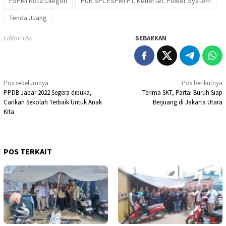
FSPMI Kota Cilegon
PUK SPL FSPMI PT. Kenertec Power System
Tenda Juang
Editor: Hsn
SEBARKAN
Navigasi
Pos sebelumnya
Pos berikutnya
PPDB Jabar 2022 Segera dibuka,
Terima SKT, Partai Buruh Siap
pos
Carikan Sekolah Terbaik Untuk Anak
Berjuang di Jakarta Utara
Kita
POS TERKAIT