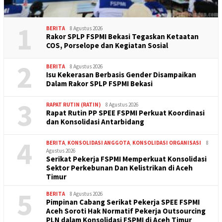
1
BERITA
8 Agustus 2026
Rakor SPLP FSPMI Bekasi Tegaskan Ketaatan
COS, Porselope dan Kegiatan Sosial
2
BERITA
8 Agustus 2026
Isu Kekerasan Berbasis Gender Disampaikan
Dalam Rakor SPLP FSPMI Bekasi
3
RAPAT RUTIN (RATIN)
8 Agustus 2026
Rapat Rutin PP SPEE FSPMI Perkuat Koordinasi
dan Konsolidasi Antarbidang
4
BERITA
,
KONSOLIDASI ANGGOTA
,
KONSOLIDASI ORGANISASI
8
Agustus 2026
Serikat Pekerja FSPMI Memperkuat Konsolidasi
Sektor Perkebunan Dan Kelistrikan di Aceh
Timur
5
BERITA
8 Agustus 2026
Pimpinan Cabang Serikat Pekerja SPEE FSPMI
Aceh Soroti Hak Normatif Pekerja Outsourcing
PLN dalam Konsolidasi FSPMI di Aceh Timur