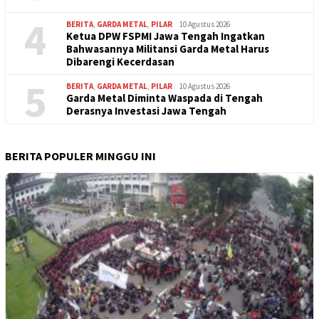
4
BERITA
,
GARDA METAL
,
PILAR
10 Agustus 2026
Ketua DPW FSPMI Jawa Tengah Ingatkan
Bahwasannya Militansi Garda Metal Harus
Dibarengi Kecerdasan
5
BERITA
,
GARDA METAL
,
PILAR
10 Agustus 2026
Garda Metal Diminta Waspada di Tengah
Derasnya Investasi Jawa Tengah
BERITA POPULER MINGGU INI