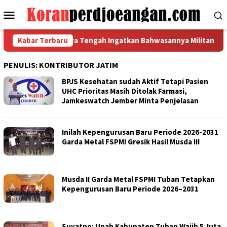
Loncat
Menu
ke
Mobile
konten
 DPW FSPMI Jawa Tengah Ingatkan Bahwasannya Militansi Garda 
Kabar Terbaru
PENULIS:
KONTRIBUTOR JATIM
BPJS Kesehatan sudah Aktif Tetapi Pasien
UHC Prioritas Masih Ditolak Farmasi,
Jamkeswatch Jember Minta Penjelasan
Inilah Kepengurusan Baru Periode 2026-2031
Garda Metal FSPMI Gresik Hasil Musda III
Musda II Garda Metal FSPMI Tuban Tetapkan
Kepengurusan Baru Periode 2026–2031
Suyatno: Upah Kabupaten Tuban Wajib 5 Juta