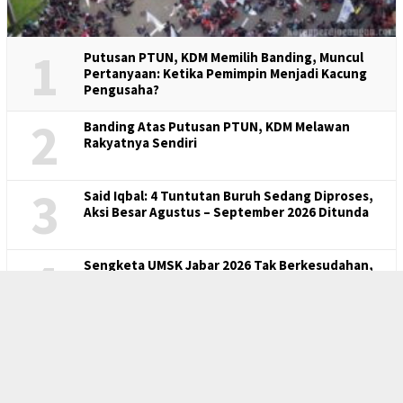
1
Putusan PTUN, KDM Memilih Banding, Muncul
Pertanyaan: Ketika Pemimpin Menjadi Kacung
Pengusaha?
2
Banding Atas Putusan PTUN, KDM Melawan
Rakyatnya Sendiri
3
Said Iqbal: 4 Tuntutan Buruh Sedang Diproses,
Aksi Besar Agustus – September 2026 Ditunda
4
Sengketa UMSK Jabar 2026 Tak Berkesudahan,
Dedi Mulyadi Terancam Pemberhentian
Sementara Dari Jabatannya
5
Banding Dedi Mulyadi Terhadap Putusan PTUN
Dinilai Menghambat UMSK Jabar dan Mencegah
Buruh Hidup Sejahtera