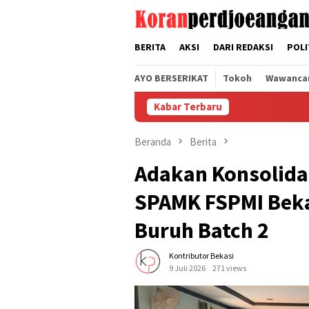
Loncat
tutup
ke
konten
BERITA
AKSI
DARI REDAKSI
POLI
AYO BERSERIKAT
Tokoh
Wawanca
Kabar Terbaru
Beranda
Berita
Adakan Konsolida
SPAMK FSPMI Beka
Buruh Batch 2
Kontributor Bekasi
9 Juli 2026
271 views