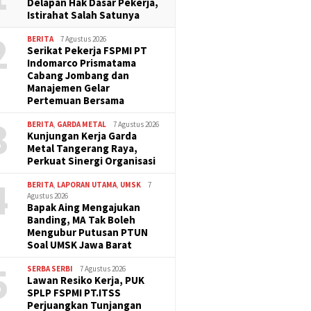
Delapan Hak Dasar Pekerja,
Istirahat Salah Satunya
2
BERITA
7 Agustus 2026
Serikat Pekerja FSPMI PT
Indomarco Prismatama
Cabang Jombang dan
Manajemen Gelar
Pertemuan Bersama
3
BERITA
,
GARDA METAL
7 Agustus 2026
Kunjungan Kerja Garda
Metal Tangerang Raya,
Perkuat Sinergi Organisasi
4
BERITA
,
LAPORAN UTAMA
,
UMSK
7
Agustus 2026
Bapak Aing Mengajukan
Banding, MA Tak Boleh
Mengubur Putusan PTUN
Soal UMSK Jawa Barat
5
SERBA SERBI
7 Agustus 2026
Lawan Resiko Kerja, PUK
SPLP FSPMI PT.ITSS
Perjuangkan Tunjangan