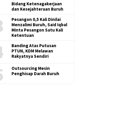
Bidang Ketenagakerjaan
dan Kesejahteraan Buruh
3
Pesangon 0,5 Kali Dinilai
Menzalimi Buruh, Said Iqbal
Minta Pesangon Satu Kali
Ketentuan
4
Banding Atas Putusan
PTUN, KDM Melawan
Rakyatnya Sendiri
5
Outsourcing Mesin
Penghisap Darah Buruh