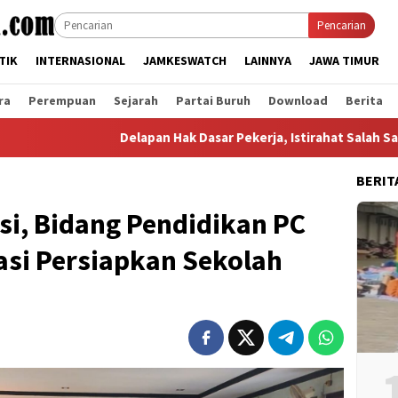
Pencarian
TIK
INTERNASIONAL
JAMKESWATCH
LAINNYA
JAWA TIMUR
ra
Perempuan
Sejarah
Partai Buruh
Download
Berita
Delapan Hak Dasar Pekerja, Istirahat Salah Satunya
BERIT
si, Bidang Pendidikan PC
si Persiapkan Sekolah