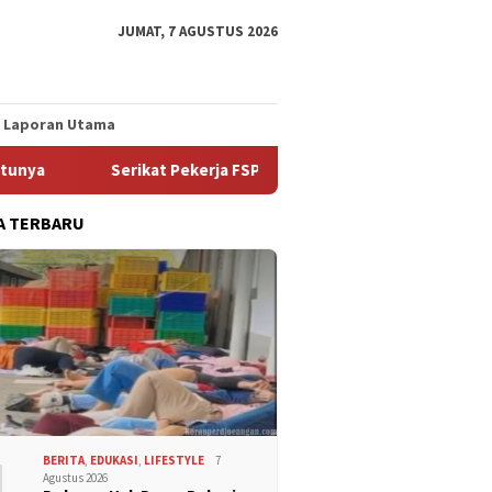
JUMAT, 7 AGUSTUS 2026
Laporan Utama
Serikat Pekerja FSPMI PT Indomarco Prismatama Cabang Jo
A TERBARU
1
BERITA
,
EDUKASI
,
LIFESTYLE
7
Agustus 2026