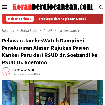
Loncat
Menu
ke
Mobile
konten
aatan COS, Porselope dan Kegiatan Sosial
Kabar Terbaru
Isu Kekerasa
Beranda
Serba Serbi
PILAR
Jamkeswatch
Relawan JamkesWatch Dampingi
Penelusuran Alasan Rujukan Pasien
Kanker Paru dari RSUD dr. Soebandi ke
RSUD Dr. Soetomo
Kontributor Jatim
9 Juli 2026
262 views