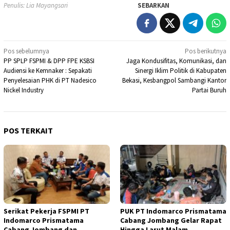
Penulis: Lia Mayangsari
SEBARKAN
Navigasi
Pos sebelumnya
Pos berikutnya
PP SPLP FSPMI & DPP FPE KSBSI
Jaga Kondusifitas, Komunikasi, dan
pos
Audiensi ke Kemnaker : Sepakati
Sinergi Iklim Politik di Kabupaten
Penyelesaian PHK di PT Nadesico
Bekasi, Kesbangpol Sambangi Kantor
Nickel Industry
Partai Buruh
POS TERKAIT
Serikat Pekerja FSPMI PT
PUK PT Indomarco Prismatama
Indomarco Prismatama
Cabang Jombang Gelar Rapat
Cabang Jombang dan
Hingga Larut Malam