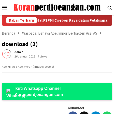
Loncat
Menu
ke
Mobile
konten
gkorda Garda Metal FSPMI Cirebon Raya dalam Pelaksanaan Pra Mu
Kabar Terbaru
Beranda
Waspada, Bahaya Apel Impor Berbakteri Asal AS
download (2)
Admin
26 Januari 2015
7 views
Apel Hijau & Apel Merah ( image : google)
Ikuti Whatsapp Channel
Koranperdjoeangan.com
SEBARKAN