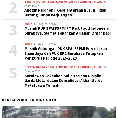
2
BERITA
,
GARDA METAL
,
KONSOLIDASI ORGANISASI
,
PILAR
9
Agustus 2026
Anggih Fasdhoni: Kesejahteraan Buruh Tidak
Datang Tanpa Perjuangan
3
MUSNIK
9 Agustus 2026
Musnik PUK SPAI FSPMI PT Fast Food Indonesia
Surabaya, Slamet Tekankan Amanah Organisasi
4
MUSNIK
9 Agustus 2026
Musnik Gabungan PUK SPAI FSPMI Percetakan
Enam Jaya dan PUK KFC Surabaya Tetapkan
Pengurus Periode 2026-2029
5
BERITA
,
GARDA METAL
,
KONSOLIDASI ORGANISASI
,
PILAR
9
Agustus 2026
Kurniawan Tekankan Soliditas dan Disiplin
Garda Metal dalam Konsolidasi Akbar Garda
Metal Jawa Tengah
BERITA POPULER MINGGU INI