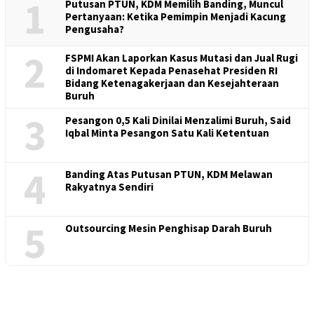
1
Putusan PTUN, KDM Memilih Banding, Muncul
Pertanyaan: Ketika Pemimpin Menjadi Kacung
Pengusaha?
2
FSPMI Akan Laporkan Kasus Mutasi dan Jual Rugi
di Indomaret Kepada Penasehat Presiden RI
Bidang Ketenagakerjaan dan Kesejahteraan
Buruh
3
Pesangon 0,5 Kali Dinilai Menzalimi Buruh, Said
Iqbal Minta Pesangon Satu Kali Ketentuan
4
Banding Atas Putusan PTUN, KDM Melawan
Rakyatnya Sendiri
5
Outsourcing Mesin Penghisap Darah Buruh