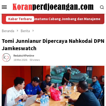
Loncat
Menu
ke
Mobile
konten
 Indomarco Prismatama Cabang Jombang dan Manajemen Gelar P
Kabar Terbaru
Beranda
Berita
Tomi Junnianur Dipercaya Nahkodai DPN
Jamkeswatch
Redaksi KPonline
18 Mei 2026
50 views