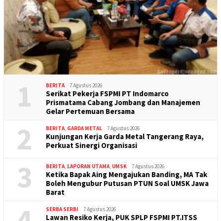
1
BERITA
7 Agustus 2026
Serikat Pekerja FSPMI PT Indomarco
Prismatama Cabang Jombang dan Manajemen
Gelar Pertemuan Bersama
2
BERITA
,
GARDA METAL
7 Agustus 2026
Kunjungan Kerja Garda Metal Tangerang Raya,
Perkuat Sinergi Organisasi
3
BERITA
,
LAPORAN UTAMA
,
UMSK
7 Agustus 2026
Ketika Bapak Aing Mengajukan Banding, MA Tak
Boleh Mengubur Putusan PTUN Soal UMSK Jawa
Barat
4
SERBA SERBI
7 Agustus 2026
Lawan Resiko Kerja, PUK SPLP FSPMI PT.ITSS