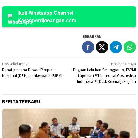
Ikuti Whatsapp Channel
Koranperdjoeangan.com
SEBARKAN
Navigasi
Pos sebelumnya
Pos berikutnya
Rapat perdana Dewan Pimpinan
Dugaan Lakukan Pelanggaran, FSPMI
pos
Nasional (DPN) Jamkeswatch FSPMI
Laporkan PT Immortal Cosmedika
Indonesia Ke Desk Ketenagakerjaan
BERITA TERBARU