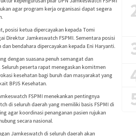
truktur kepengurusan pilar DPN Jamkeswatch FSPMI
kukan agar program kerja organisasi dapat segera
h.
t, posisi ketua dipercayakan kepada Tomi
gai Direktur Jamkeswatch FSPMI. Sementara posisi
an dan bendahara dipercayakan kepada Eni Haryanti.
sung dengan suasana penuh semangat dan
. Seluruh peserta rapat menegaskan komitmen
okasi kesehatan bagi buruh dan masyarakat yang
ait BPJS Kesehatan.
amkeswatch FSPMI menekankan pentingnya
h di seluruh daerah yang memiliki basis FSPMI di
nting agar koordinasi penanganan pasien rujukan
rhubung secara nasional.
ingan Jamkeswatch di seluruh daerah akan