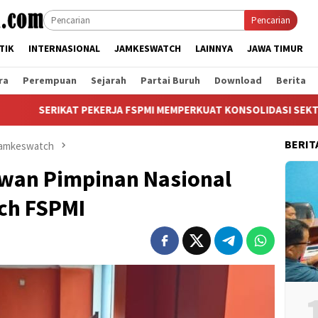
Pencarian
TIK
INTERNASIONAL
JAMKESWATCH
LAINNYA
JAWA TIMUR
ra
Perempuan
Sejarah
Partai Buruh
Download
Berita
AT PEKERJA FSPMI MEMPERKUAT KONSOLIDASI SEKTOR PERKEBUNA
BERIT
amkeswatch
wan Pimpinan Nasional
ch FSPMI