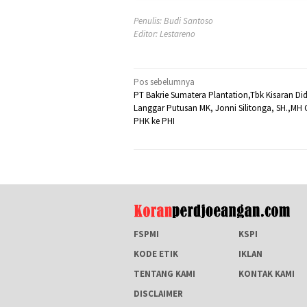
Penulis: Budi Santoso
Editor: Lestareno
Navigasi
Pos sebelumnya
PT Bakrie Sumatera Plantation,Tbk Kisaran Di
pos
Langgar Putusan MK, Jonni Silitonga, SH.,MH
PHK ke PHI
FSPMI
KSPI
KODE ETIK
IKLAN
TENTANG KAMI
KONTAK KAMI
DISCLAIMER