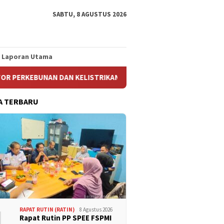
SABTU, 8 AGUSTUS 2026
Laporan Utama
N DAN KELISTRIKAN DI ACEH TIMUR
Pimpinan Cabang Ser
A TERBARU
1
RAPAT RUTIN (RATIN)
8 Agustus 2026
Rapat Rutin PP SPEE FSPMI