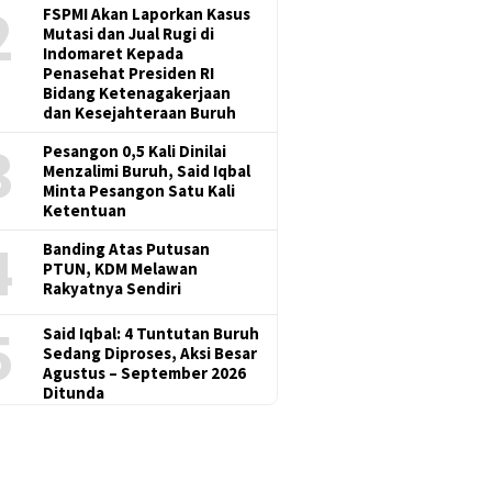
2
FSPMI Akan Laporkan Kasus
Mutasi dan Jual Rugi di
Indomaret Kepada
Penasehat Presiden RI
Bidang Ketenagakerjaan
dan Kesejahteraan Buruh
3
Pesangon 0,5 Kali Dinilai
Menzalimi Buruh, Said Iqbal
Minta Pesangon Satu Kali
Ketentuan
4
Banding Atas Putusan
PTUN, KDM Melawan
Rakyatnya Sendiri
5
Said Iqbal: 4 Tuntutan Buruh
Sedang Diproses, Aksi Besar
Agustus – September 2026
Ditunda