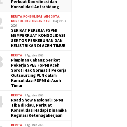
Perkuat Koordinasi dan
Konsolidasi Antarbidang
2
BERITA
,
KONSOLIDASI ANGGOTA
,
KONSOLIDASI ORGANISASI
8 Agustus
2026
SERIKAT PEKERJA FSPMI
MEMPERKUAT KONSOLIDASI
SEKTOR PERKEBUNAN DAN
KELISTRIKAN DI ACEH TIMUR
3
BERITA
8 Agustus 2026
Pimpinan Cabang Serikat
Pekerja SPEE FSPMI Aceh
Soroti Hak Normatif Pekerja
Outsourcing PLN dalam
Konsolidasi FSPMI di Aceh
Timur
4
BERITA
8 Agustus 2026
Road Show Nasional FSPMI
Tiba di Riau, Perkuat
Konsolidasi Hadapi Dinamika
Regulasi Ketenagakerjaan
BERITA
8 Agustus 2026