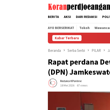
Loncat
tutup
ke
konten
BERITA
AKSI
DARI REDAKSI
POLI
AYO BERSERIKAT
Tokoh
Wawanca
Kabar Terbaru
SERIK
Beranda
Serba Serbi
PILAR
J
Rapat perdana De
(DPN) Jamkeswat
Redaksi KPonline
18 Mei 2026
67 views