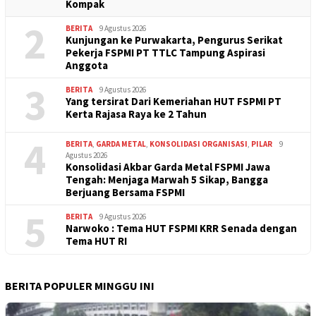
Kompak
2
BERITA
9 Agustus 2026
Kunjungan ke Purwakarta, Pengurus Serikat
Pekerja FSPMI PT TTLC Tampung Aspirasi
Anggota
3
BERITA
9 Agustus 2026
Yang tersirat Dari Kemeriahan HUT FSPMI PT
Kerta Rajasa Raya ke 2 Tahun
4
BERITA
,
GARDA METAL
,
KONSOLIDASI ORGANISASI
,
PILAR
9
Agustus 2026
Konsolidasi Akbar Garda Metal FSPMI Jawa
Tengah: Menjaga Marwah 5 Sikap, Bangga
Berjuang Bersama FSPMI
5
BERITA
9 Agustus 2026
Narwoko : Tema HUT FSPMI KRR Senada dengan
Tema HUT RI
BERITA POPULER MINGGU INI