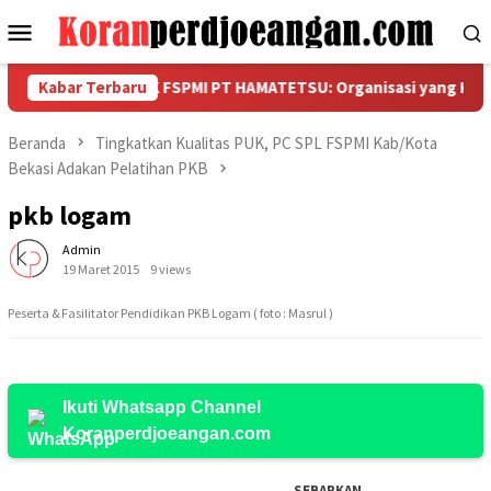
Loncat
Menu
ke
Mobile
konten
IK VI PUK SPAMK FSPMI PT HAMATETSU: Organisasi yang Kuat Lah
Kabar Terbaru
Beranda
Tingkatkan Kualitas PUK, PC SPL FSPMI Kab/Kota
Bekasi Adakan Pelatihan PKB
pkb logam
Admin
19 Maret 2015
9 views
Peserta & Fasilitator Pendidikan PKB Logam ( foto : Masrul )
Ikuti Whatsapp Channel
Koranperdjoeangan.com
SEBARKAN