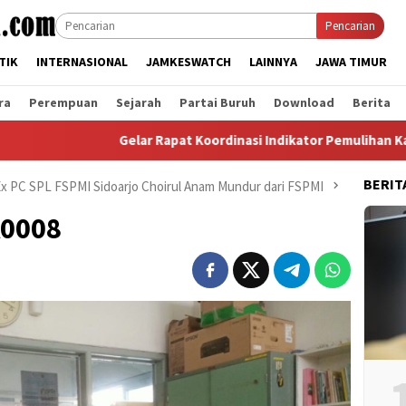
Pencarian
TIK
INTERNASIONAL
JAMKESWATCH
LAINNYA
JAWA TIMUR
ra
Perempuan
Sejarah
Partai Buruh
Download
Berita
Gelar Rapat Koordinasi Indikator Pemulihan Kabupaten L
BERIT
 Ex PC SPL FSPMI Sidoarjo Choirul Anam Mundur dari FSPMI
A0008