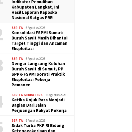
Indikator Pemulihan
Kabupaten Langkat, Ini
Hasil Laporan Kaposko
Nasional Satgas PRR
2
BERITA
6 Agustus 2026
Konsolidasi FSPMI Sumut:
Buruh Sawit Masih Dihantui
Target Tinggi dan Ancaman
Eksploitasi
3
BERITA
6 Agustus 2026
Dengar Langsung Keluhan
Buruh Sawit di Sumut, PP
SPPK-FSPMI Soroti Praktik
Eksploitasi Pekerja
Pemanen
4
BERITA
,
SERBA SERBI
6 Agustus 2026
Ketika Unjuk Rasa Menjadi
Bagian Dari Jalan
Perjuangan Rakyat Pekerja
5
BERITA
6 Agustus 2026
Sidak Turba PKP RI Bidang
Ketenagakerjaan dan