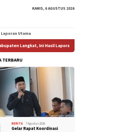
KAMIS, 6 AGUSTUS 2026
Laporan Utama
angkat, Ini Hasil Laporan Kaposko Nasional Satgas PRR
K
A TERBARU
1
BERITA
7 Agustus 2026
Gelar Rapat Koordinasi