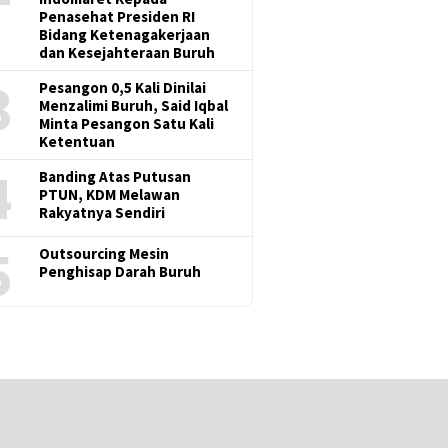
Penasehat Presiden RI
Bidang Ketenagakerjaan
dan Kesejahteraan Buruh
3
Pesangon 0,5 Kali Dinilai
Menzalimi Buruh, Said Iqbal
Minta Pesangon Satu Kali
Ketentuan
4
Banding Atas Putusan
PTUN, KDM Melawan
Rakyatnya Sendiri
5
Outsourcing Mesin
Penghisap Darah Buruh