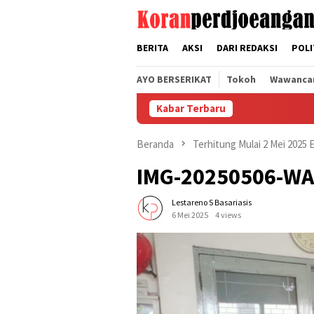
Loncat
tutup
ke
konten
BERITA
AKSI
DARI REDAKSI
POLI
AYO BERSERIKAT
Tokoh
Wawanca
Kabar Terbaru
Beranda
Terhitung Mulai 2 Mei 2025
IMG-20250506-W
Lestareno S Basariasis
6 Mei 2025
4 views