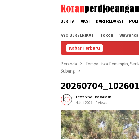
Loncat
tutup
ke
konten
BERITA
AKSI
DARI REDAKSI
POLI
AYO BERSERIKAT
Tokoh
Wawanca
Kabar Terbaru
Beranda
Tempa Jiwa Pemimpin, Seri
Subang
20260704_10260
Lestareno S Basariasis
4 Juli 2026
0 views