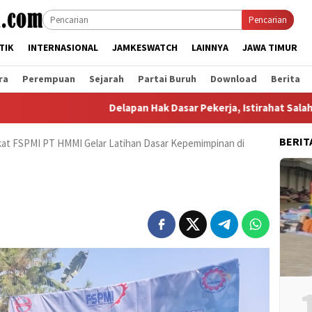
Pencarian
TIK
INTERNASIONAL
JAMKESWATCH
LAINNYA
JAWA TIMUR
ra
Perempuan
Sejarah
Partai Buruh
Download
Berita
Delapan Hak Dasar Pekerja, Istirahat Salah Satun
BERIT
kat FSPMI PT HMMI Gelar Latihan Dasar Kepemimpinan di
1