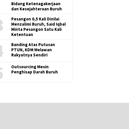
Bidang Ketenagakerjaan
dan Kesejahteraan Buruh
3
Pesangon 0,5 Kali Dinilai
Menzalimi Buruh, Said Iqbal
Minta Pesangon Satu Kali
Ketentuan
4
Banding Atas Putusan
PTUN, KDM Melawan
Rakyatnya Sendiri
5
Outsourcing Mesin
Penghisap Darah Buruh