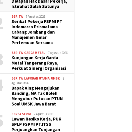
Delapan Hak Dasar Pekerja,
Istirahat Salah Satunya
2
BERITA
7 Agustus 2026
Serikat Pekerja FSPMI PT
Indomarco Prismatama
Cabang Jombang dan
Manajemen Gelar
Pertemuan Bersama
3
BERITA
,
GARDA METAL
7 Agustus 2026
Kunjungan Kerja Garda
Metal Tangerang Raya,
Perkuat Sinergi Organisasi
4
BERITA
,
LAPORAN UTAMA
,
UMSK
7
Agustus 2026
Bapak Aing Mengajukan
Banding, MA Tak Boleh
Mengubur Putusan PTUN
Soal UMSK Jawa Barat
5
SERBA SERBI
7 Agustus 2026
Lawan Resiko Kerja, PUK
SPLP FSPMI PT.ITSS
Perjuangkan Tunjangan