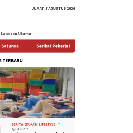
JUMAT, 7 AGUSTUS 2026
Laporan Utama
ya
Serikat Pekerja FSPMI PT Indomarco Prismatama Cab
A TERBARU
1
BERITA
,
EDUKASI
,
LIFESTYLE
7
Agustus 2026