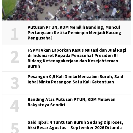
1
Putusan PTUN, KDM Memilih Banding, Muncul
Pertanyaan: Ketika Pemimpin Menjadi Kacung
Pengusaha?
2
FSPMI Akan Laporkan Kasus Mutasi dan Jual Rugi
di Indomaret Kepada Penasehat Presiden RI
Bidang Ketenagakerjaan dan Kesejahteraan
Buruh
3
Pesangon 0,5 Kali Dinilai Menzalimi Buruh, Said
Iqbal Minta Pesangon Satu Kali Ketentuan
4
Banding Atas Putusan PTUN, KDM Melawan
Rakyatnya Sendiri
5
Said Iqbal: 4 Tuntutan Buruh Sedang Diproses,
Aksi Besar Agustus – September 2026 Ditunda