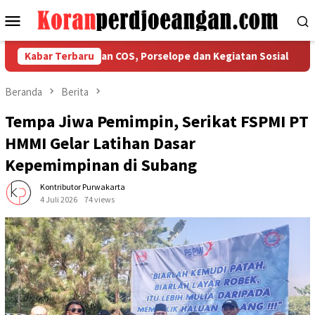
Loncat
Menu
ke
Mobile
konten
kan Ketaatan COS, Porselope dan Kegiatan Sosial
Kabar Terbaru
Isu Ke
Beranda
Berita
Tempa Jiwa Pemimpin, Serikat FSPMI PT
HMMI Gelar Latihan Dasar
Kepemimpinan di Subang
Kontributor Purwakarta
4 Juli 2026
74 views