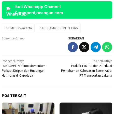
Ikuti Whatsapp Channel
Koranperdjoeangan.com
FSPMI Purwakarta
PUK SPAMK FSPMI PT Hino
Editor: Lestareno
SEBARKAN
Navigasi
Pos sebelumnya
Pos berikutnya
LDK FSPMI PT Hino: Momentum
Praktik TTM 1 Batch 2 Perkuat
pos
Perkuat Disiplin dan Hubungan
Pemahaman Kebebasan Berserikat di
Harmonis di Capolaga
PT Transportasi Jakarta
POS TERKAIT