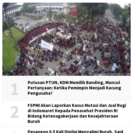
1
Putusan PTUN, KDM Memilih Banding, Muncul
Pertanyaan: Ketika Pemimpin Menjadi Kacung
Pengusaha?
2
FSPMI Akan Laporkan Kasus Mutasi dan Jual Rugi
di Indomaret Kepada Penasehat Presiden RI
Bidang Ketenagakerjaan dan Kesejahteraan
Buruh
Pesangon 0,5 Kali Dinilai Menzalimi Buruh, Said