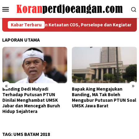
Loncat
Menu
ke
Mobile
konten
 Bekasi Tegaskan Ketaatan COS, Porselope dan Kegiatan Sosial
Kabar Terbaru
LAPORAN UTAMA
«
»
Bapak Aing Mengajukan
Sengketa UMSK Jabar 2026
Banding, MA Tak Boleh
Tak Berkesudahan, Dedi
Mengubur Putusan PTUN Soal
Mulyadi Terancam
UMSK Jawa Barat
Pemberhentian Sementara
Dari Jabatannya
TAG:
UMS BATAM 2018