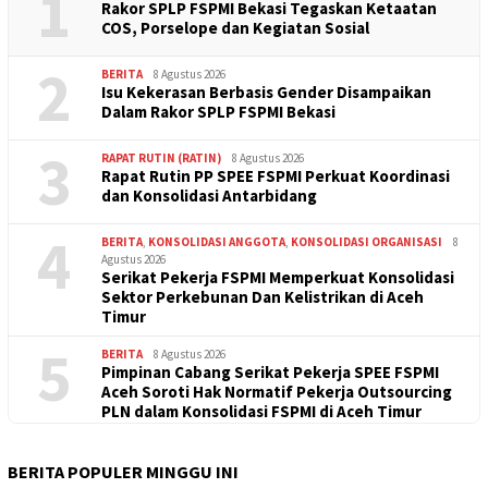
1
Rakor SPLP FSPMI Bekasi Tegaskan Ketaatan
COS, Porselope dan Kegiatan Sosial
2
BERITA
8 Agustus 2026
Isu Kekerasan Berbasis Gender Disampaikan
Dalam Rakor SPLP FSPMI Bekasi
3
RAPAT RUTIN (RATIN)
8 Agustus 2026
Rapat Rutin PP SPEE FSPMI Perkuat Koordinasi
dan Konsolidasi Antarbidang
4
BERITA
,
KONSOLIDASI ANGGOTA
,
KONSOLIDASI ORGANISASI
8
Agustus 2026
Serikat Pekerja FSPMI Memperkuat Konsolidasi
Sektor Perkebunan Dan Kelistrikan di Aceh
Timur
5
BERITA
8 Agustus 2026
Pimpinan Cabang Serikat Pekerja SPEE FSPMI
Aceh Soroti Hak Normatif Pekerja Outsourcing
PLN dalam Konsolidasi FSPMI di Aceh Timur
BERITA POPULER MINGGU INI