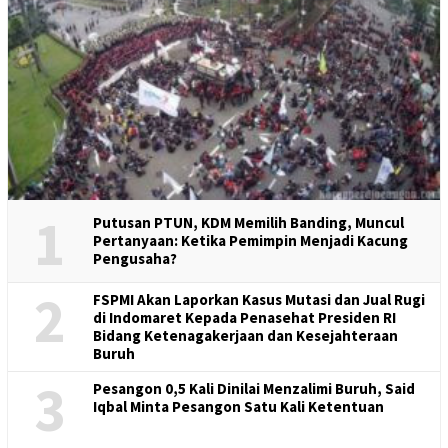
1
Putusan PTUN, KDM Memilih Banding, Muncul
Pertanyaan: Ketika Pemimpin Menjadi Kacung
Pengusaha?
2
FSPMI Akan Laporkan Kasus Mutasi dan Jual Rugi
di Indomaret Kepada Penasehat Presiden RI
Bidang Ketenagakerjaan dan Kesejahteraan
Buruh
3
Pesangon 0,5 Kali Dinilai Menzalimi Buruh, Said
Iqbal Minta Pesangon Satu Kali Ketentuan