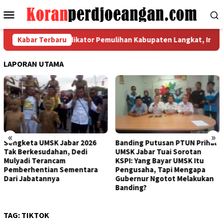
Loncat
Menu
ke
Mobile
konten
at Koordinasi Indikator Pemulihan Kabupaten Langkat, Ini Hasil 
Kabar Terbaru
LAPORAN UTAMA
«
»
abar 2026
Banding Putusan PTUN Prihal
Bertemu Bupati B
, Dedi
UMSK Jabar Tuai Sorotan
Kantongi Rekomen
m
KSPI: Yang Bayar UMSK Itu
Terkait Putusan
Sementara
Pengusaha, Tapi Mengapa
Bandung
Gubernur Ngotot Melakukan
Banding?
TAG:
TIKTOK