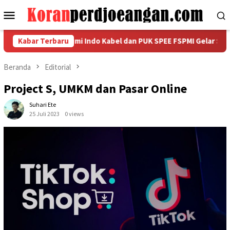
Loncat
Menu
ke
Mobile
konten
81, PT Sumi Indo Kabel dan PUK SPEE FSPMI Gelar SIK CUP 2026
Kabar Terbaru
Beranda
Editorial
Project S, UMKM dan Pasar Online
Suhari Ete
25 Juli 2023
0 views