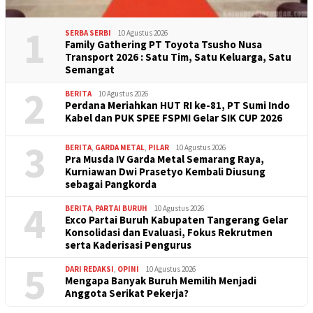
1
SERBA SERBI
10 Agustus 2026
Family Gathering PT Toyota Tsusho Nusa
Transport 2026 : Satu Tim, Satu Keluarga, Satu
Semangat
2
BERITA
10 Agustus 2026
Perdana Meriahkan HUT RI ke-81, PT Sumi Indo
Kabel dan PUK SPEE FSPMI Gelar SIK CUP 2026
3
BERITA
,
GARDA METAL
,
PILAR
10 Agustus 2026
Pra Musda IV Garda Metal Semarang Raya,
Kurniawan Dwi Prasetyo Kembali Diusung
sebagai Pangkorda
4
BERITA
,
PARTAI BURUH
10 Agustus 2026
Exco Partai Buruh Kabupaten Tangerang Gelar
Konsolidasi dan Evaluasi, Fokus Rekrutmen
serta Kaderisasi Pengurus
5
DARI REDAKSI
,
OPINI
10 Agustus 2026
Mengapa Banyak Buruh Memilih Menjadi
Anggota Serikat Pekerja?