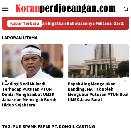
Loncat
Menu
ke
Mobile
konten
PMI Jawa Tengah Ingatkan Bahwasannya Militansi Garda Metal H
Kabar Terbaru
LAPORAN UTAMA
«
»
Banding Dedi Mulyadi
Bapak Aing Mengajukan
Terhadap Putusan PTUN
Banding, MA Tak Boleh
Dinilai Menghambat UMSK
Mengubur Putusan PTUN Soal
Jabar dan Mencegah Buruh
UMSK Jawa Barat
Hidup Sejahtera
TAG:
PUK SPAMK FSPMI PT. DONGIL CASTING