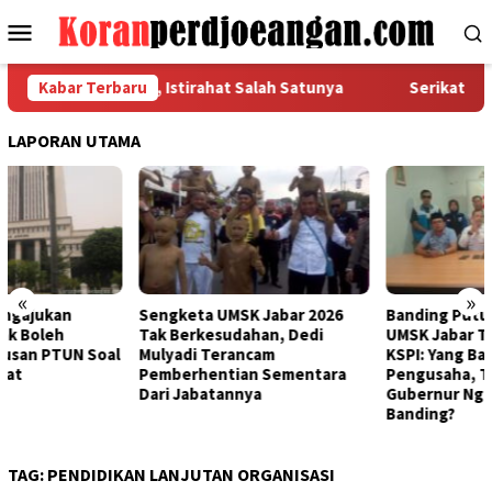
Loncat
Menu
ke
Mobile
konten
k Dasar Pekerja, Istirahat Salah Satunya
Kabar Terbaru
Serikat Pekerj
LAPORAN UTAMA
«
»
Sengketa UMSK Jabar 2026
Banding Putusan PTUN Prihal
Tak Berkesudahan, Dedi
UMSK Jabar Tuai Sorotan
Mulyadi Terancam
KSPI: Yang Bayar UMSK Itu
Pemberhentian Sementara
Pengusaha, Tapi Mengapa
Dari Jabatannya
Gubernur Ngotot Melakukan
Banding?
TAG:
PENDIDIKAN LANJUTAN ORGANISASI