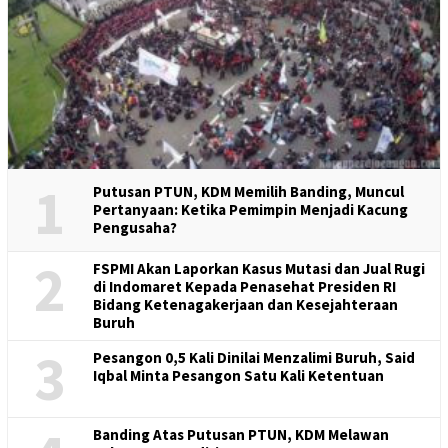
1
Putusan PTUN, KDM Memilih Banding, Muncul
Pertanyaan: Ketika Pemimpin Menjadi Kacung
Pengusaha?
2
FSPMI Akan Laporkan Kasus Mutasi dan Jual Rugi
di Indomaret Kepada Penasehat Presiden RI
Bidang Ketenagakerjaan dan Kesejahteraan
Buruh
3
Pesangon 0,5 Kali Dinilai Menzalimi Buruh, Said
Iqbal Minta Pesangon Satu Kali Ketentuan
Banding Atas Putusan PTUN, KDM Melawan