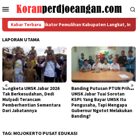
Loncat
Menu
ke
Mobile
konten
at Koordinasi Indikator Pemulihan Kabupaten Langkat, Ini Hasil 
Kabar Terbaru
LAPORAN UTAMA
«
»
K Jabar 2026
Banding Putusan PTUN Prihal
Bertemu Bupa
ahan, Dedi
UMSK Jabar Tuai Sorotan
Kantongi Rek
ncam
KSPI: Yang Bayar UMSK Itu
Terkait Putu
an Sementara
Pengusaha, Tapi Mengapa
Bandung
ya
Gubernur Ngotot Melakukan
Banding?
TAG:
MOJOKERTO PUSAT EDUKASI