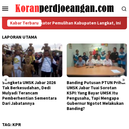
Loncat
Menu
ke
Mobile
konten
 Koordinasi Indikator Pemulihan Kabupaten Langkat, Ini Hasil La
Kabar Terbaru
LAPORAN UTAMA
«
»
6
Banding Putusan PTUN Prihal
Bertemu Bupati Bogor, FS
UMSK Jabar Tuai Sorotan
Kantongi Rekomendasi Ini
KSPI: Yang Bayar UMSK Itu
Terkait Putusan PTUN
a
Pengusaha, Tapi Mengapa
Bandung
Gubernur Ngotot Melakukan
Banding?
TAG:
KPR