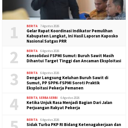
1
BERITA
7 Agustus 2026
Gelar Rapat Koordinasi Indikator Pemulihan
Kabupaten Langkat, Ini Hasil Laporan Kaposko
Nasional Satgas PRR
2
BERITA
6 Agustus 2026
Konsolidasi FSPMI Sumut: Buruh Sawit Masih
Dihantui Target Tinggi dan Ancaman Eksploitasi
3
BERITA
6 Agustus 2026
Dengar Langsung Keluhan Buruh Sawit di
Sumut, PP SPPK-FSPMI Soroti Praktik
Eksploitasi Pekerja Pemanen
4
BERITA
,
SERBA SERBI
6 Agustus 2026
Ketika Unjuk Rasa Menjadi Bagian Dari Jalan
Perjuangan Rakyat Pekerja
5
BERITA
6 Agustus 2026
Sidak Turba PKP RI Bidang Ketenagakerjaan dan