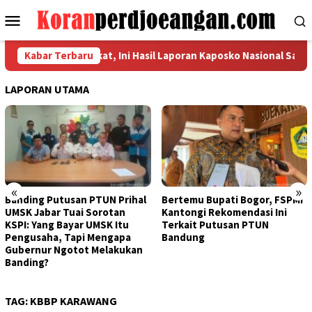
Loncat
Menu
ke
Mobile
konten
Kabupaten Langkat, Ini Hasil Laporan Kaposko Nasional Satgas PR
Kabar Terbaru
LAPORAN UTAMA
«
»
Banding Putusan PTUN Prihal
Bertemu Bupati Bogor, FSPMI
UMSK Jabar Tuai Sorotan
Kantongi Rekomendasi Ini
KSPI: Yang Bayar UMSK Itu
Terkait Putusan PTUN
Pengusaha, Tapi Mengapa
Bandung
Gubernur Ngotot Melakukan
Banding?
TAG:
KBBP KARAWANG