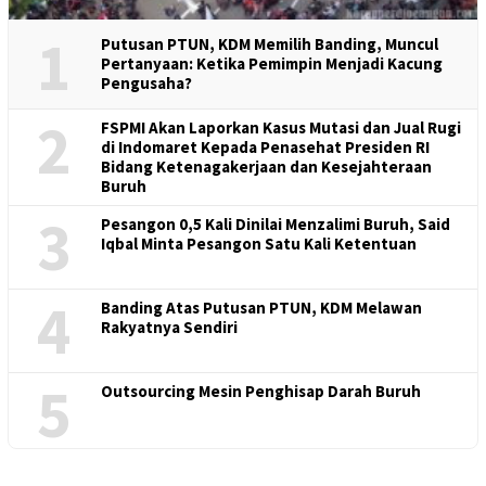
1
Putusan PTUN, KDM Memilih Banding, Muncul
Pertanyaan: Ketika Pemimpin Menjadi Kacung
Pengusaha?
2
FSPMI Akan Laporkan Kasus Mutasi dan Jual Rugi
di Indomaret Kepada Penasehat Presiden RI
Bidang Ketenagakerjaan dan Kesejahteraan
Buruh
3
Pesangon 0,5 Kali Dinilai Menzalimi Buruh, Said
Iqbal Minta Pesangon Satu Kali Ketentuan
4
Banding Atas Putusan PTUN, KDM Melawan
Rakyatnya Sendiri
5
Outsourcing Mesin Penghisap Darah Buruh