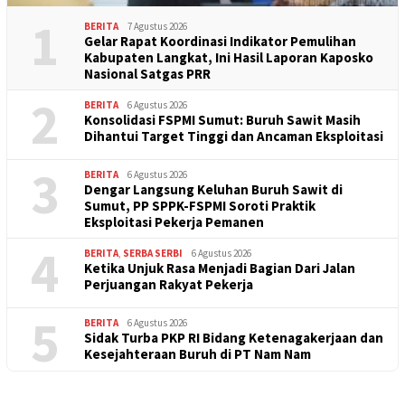
1
BERITA
7 Agustus 2026
Gelar Rapat Koordinasi Indikator Pemulihan
Kabupaten Langkat, Ini Hasil Laporan Kaposko
Nasional Satgas PRR
2
BERITA
6 Agustus 2026
Konsolidasi FSPMI Sumut: Buruh Sawit Masih
Dihantui Target Tinggi dan Ancaman Eksploitasi
3
BERITA
6 Agustus 2026
Dengar Langsung Keluhan Buruh Sawit di
Sumut, PP SPPK-FSPMI Soroti Praktik
Eksploitasi Pekerja Pemanen
4
BERITA
,
SERBA SERBI
6 Agustus 2026
Ketika Unjuk Rasa Menjadi Bagian Dari Jalan
Perjuangan Rakyat Pekerja
5
BERITA
6 Agustus 2026
Sidak Turba PKP RI Bidang Ketenagakerjaan dan
Kesejahteraan Buruh di PT Nam Nam