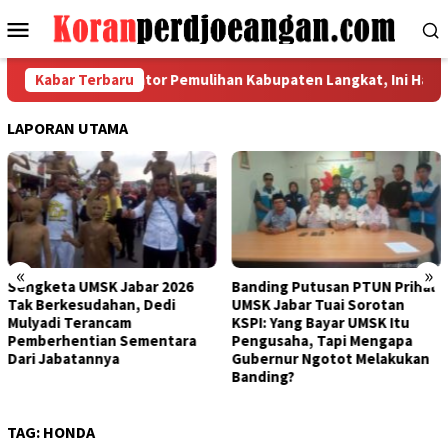
Loncat
Menu
ke
Mobile
konten
oordinasi Indikator Pemulihan Kabupaten Langkat, Ini Hasil Lap
Kabar Terbaru
LAPORAN UTAMA
«
»
Banding Putusan PTUN Prihal
Bertemu Bupati Bogor, FSPMI
UMSK Jabar Tuai Sorotan
Kantongi Rekomendasi Ini
KSPI: Yang Bayar UMSK Itu
Terkait Putusan PTUN
Pengusaha, Tapi Mengapa
Bandung
Gubernur Ngotot Melakukan
Banding?
TAG:
HONDA