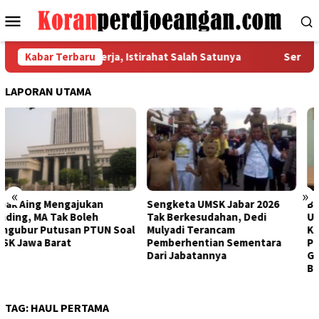
Loncat
Menu
ke
Mobile
konten
n Hak Dasar Pekerja, Istirahat Salah Satunya
Kabar Terbaru
Serikat Pe
LAPORAN UTAMA
«
»
Sengketa UMSK Jabar 2026
Banding Putusan PTUN Prihal
Tak Berkesudahan, Dedi
UMSK Jabar Tuai Sorotan
Mulyadi Terancam
KSPI: Yang Bayar UMSK Itu
Pemberhentian Sementara
Pengusaha, Tapi Mengapa
Dari Jabatannya
Gubernur Ngotot Melakukan
Banding?
TAG:
HAUL PERTAMA