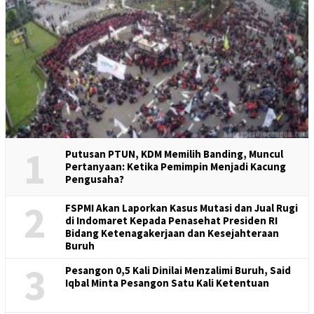
1
Putusan PTUN, KDM Memilih Banding, Muncul
Pertanyaan: Ketika Pemimpin Menjadi Kacung
Pengusaha?
2
FSPMI Akan Laporkan Kasus Mutasi dan Jual Rugi
di Indomaret Kepada Penasehat Presiden RI
Bidang Ketenagakerjaan dan Kesejahteraan
Buruh
3
Pesangon 0,5 Kali Dinilai Menzalimi Buruh, Said
Iqbal Minta Pesangon Satu Kali Ketentuan