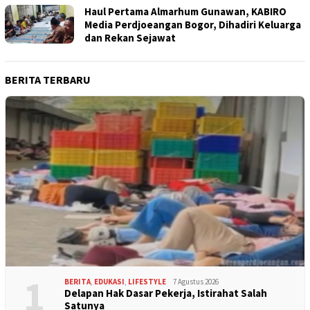
Haul Pertama Almarhum Gunawan, KABIRO
Media Perdjoeangan Bogor, Dihadiri Keluarga
dan Rekan Sejawat
BERITA TERBARU
1
BERITA
,
EDUKASI
,
LIFESTYLE
7 Agustus 2026
Delapan Hak Dasar Pekerja, Istirahat Salah
Satunya