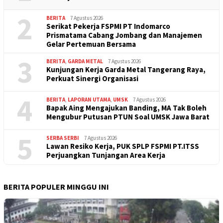
2
BERITA
7 Agustus 2026
Serikat Pekerja FSPMI PT Indomarco
Prismatama Cabang Jombang dan Manajemen
Gelar Pertemuan Bersama
3
BERITA
,
GARDA METAL
7 Agustus 2026
Kunjungan Kerja Garda Metal Tangerang Raya,
Perkuat Sinergi Organisasi
4
BERITA
,
LAPORAN UTAMA
,
UMSK
7 Agustus 2026
Bapak Aing Mengajukan Banding, MA Tak Boleh
Mengubur Putusan PTUN Soal UMSK Jawa Barat
5
SERBA SERBI
7 Agustus 2026
Lawan Resiko Kerja, PUK SPLP FSPMI PT.ITSS
Perjuangkan Tunjangan Area Kerja
BERITA POPULER MINGGU INI