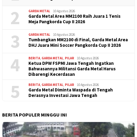
2
GARDA METAL
10 Agustus 2026
Garda Metal Area MM2100 Raih Juara 1 Tenis
Meja Pangkorda Cup II 2026
3
GARDA METAL
10 Agustus 2026
Tumbangkan MM2100 di Final, Garda Metal Area
DHJ Juara Mini Soccer Pangkorda Cup II 2026
4
BERITA
,
GARDA METAL
,
PILAR
10 Agustus 2026
Ketua DPW FSPMI Jawa Tengah Ingatkan
Bahwasannya Militansi Garda Metal Harus
Dibarengi Kecerdasan
5
BERITA
,
GARDA METAL
,
PILAR
10 Agustus 2026
Garda Metal Diminta Waspada di Tengah
Derasnya Investasi Jawa Tengah
BERITA POPULER MINGGU INI