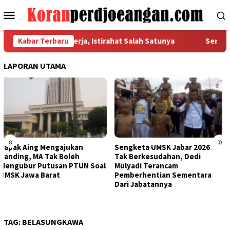
Loncat
Menu
ke
Mobile
konten
n Hak Dasar Pekerja, Istirahat Salah Satunya
Kabar Terbaru
Serikat Pe
LAPORAN UTAMA
«
»
Sengketa UMSK Jabar 2026
Banding Putusan PTUN Prihal
Tak Berkesudahan, Dedi
UMSK Jabar Tuai Sorotan
Mulyadi Terancam
KSPI: Yang Bayar UMSK Itu
Pemberhentian Sementara
Pengusaha, Tapi Mengapa
Dari Jabatannya
Gubernur Ngotot Melakukan
Banding?
TAG:
BELASUNGKAWA