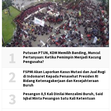
1
Putusan PTUN, KDM Memilih Banding, Muncul
Pertanyaan: Ketika Pemimpin Menjadi Kacung
Pengusaha?
2
FSPMI Akan Laporkan Kasus Mutasi dan Jual Rugi
di Indomaret Kepada Penasehat Presiden RI
Bidang Ketenagakerjaan dan Kesejahteraan
Buruh
3
Pesangon 0,5 Kali Dinilai Menzalimi Buruh, Said
Iqbal Minta Pesangon Satu Kali Ketentuan