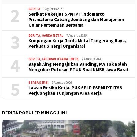
2
BERITA
7 Agustus 2026
Serikat Pekerja FSPMI PT Indomarco
Prismatama Cabang Jombang dan Manajemen
Gelar Pertemuan Bersama
3
BERITA
,
GARDA METAL
7 Agustus 2026
Kunjungan Kerja Garda Metal Tangerang Raya,
Perkuat Sinergi Organisasi
4
BERITA
,
LAPORAN UTAMA
,
UMSK
7 Agustus 2026
Bapak Aing Mengajukan Banding, MA Tak Boleh
Mengubur Putusan PTUN Soal UMSK Jawa Barat
5
SERBA SERBI
7 Agustus 2026
Lawan Resiko Kerja, PUK SPLP FSPMI PT.ITSS
Perjuangkan Tunjangan Area Kerja
BERITA POPULER MINGGU INI