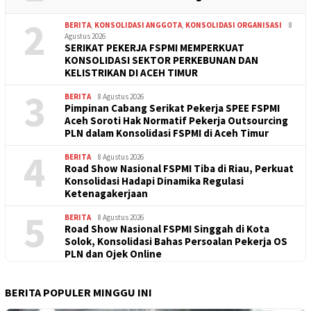
2
BERITA
,
KONSOLIDASI ANGGOTA
,
KONSOLIDASI ORGANISASI
8
Agustus 2026
SERIKAT PEKERJA FSPMI MEMPERKUAT
KONSOLIDASI SEKTOR PERKEBUNAN DAN
KELISTRIKAN DI ACEH TIMUR
3
BERITA
8 Agustus 2026
Pimpinan Cabang Serikat Pekerja SPEE FSPMI
Aceh Soroti Hak Normatif Pekerja Outsourcing
PLN dalam Konsolidasi FSPMI di Aceh Timur
4
BERITA
8 Agustus 2026
Road Show Nasional FSPMI Tiba di Riau, Perkuat
Konsolidasi Hadapi Dinamika Regulasi
Ketenagakerjaan
5
BERITA
8 Agustus 2026
Road Show Nasional FSPMI Singgah di Kota
Solok, Konsolidasi Bahas Persoalan Pekerja OS
PLN dan Ojek Online
BERITA POPULER MINGGU INI