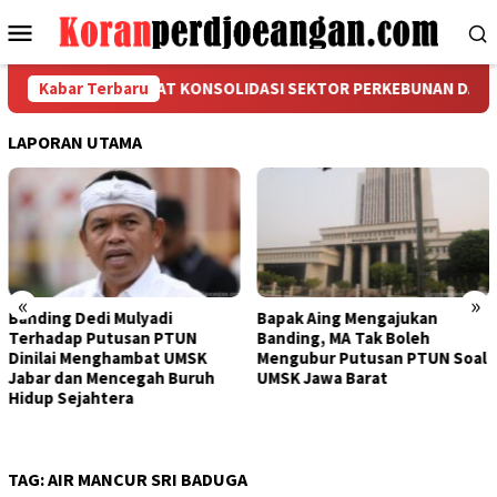
Loncat
Menu
ke
Mobile
konten
SPMI MEMPERKUAT KONSOLIDASI SEKTOR PERKEBUNAN DAN KELIST
Kabar Terbaru
LAPORAN UTAMA
«
»
Bapak Aing Mengajukan
Sengketa UMSK Jabar 2026
Banding, MA Tak Boleh
Tak Berkesudahan, Dedi
Mengubur Putusan PTUN Soal
Mulyadi Terancam
UMSK Jawa Barat
Pemberhentian Sementara
Dari Jabatannya
TAG:
AIR MANCUR SRI BADUGA