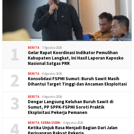
1
BERITA
7 Agustus 2026
Gelar Rapat Koordinasi Indikator Pemulihan
Kabupaten Langkat, Ini Hasil Laporan Kaposko
Nasional Satgas PRR
2
BERITA
6 Agustus 2026
Konsolidasi FSPMI Sumut: Buruh Sawit Masih
Dihantui Target Tinggi dan Ancaman Eksploitasi
3
BERITA
6 Agustus 2026
Dengar Langsung Keluhan Buruh Sawit di
Sumut, PP SPPK-FSPMI Soroti Praktik
Eksploitasi Pekerja Pemanen
4
BERITA
,
SERBA SERBI
6 Agustus 2026
Ketika Unjuk Rasa Menjadi Bagian Dari Jalan
Perjuangan Rakyat Pekerja