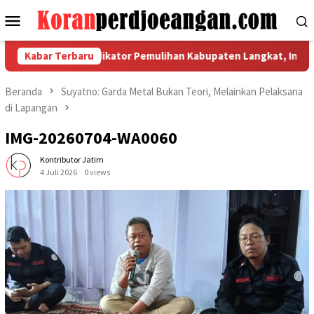
Loncat
Menu
ke
Mobile
konten
t Koordinasi Indikator Pemulihan Kabupaten Langkat, Ini Hasil 
Kabar Terbaru
Beranda
Suyatno: Garda Metal Bukan Teori, Melainkan Pelaksana
di Lapangan
IMG-20260704-WA0060
Kontributor Jatim
4 Juli 2026
0 views