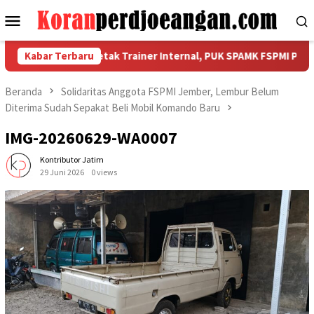
Loncat
Menu
ke
Mobile
konten
erisasi dan Cetak Trainer Internal, PUK SPAMK FSPMI PT Seiwa 
Kabar Terbaru
Beranda
Solidaritas Anggota FSPMI Jember, Lembur Belum
Diterima Sudah Sepakat Beli Mobil Komando Baru
IMG-20260629-WA0007
Kontributor Jatim
29 Juni 2026
0 views