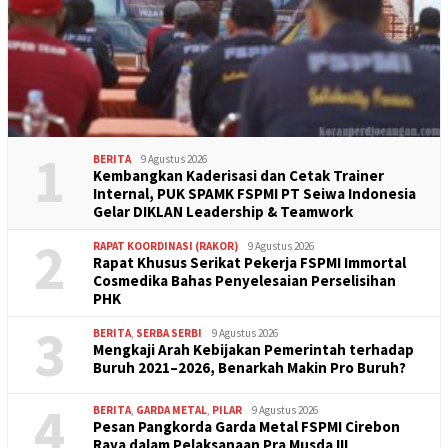
1
BERITA
9 Agustus 2026
Kembangkan Kaderisasi dan Cetak Trainer
Internal, PUK SPAMK FSPMI PT Seiwa Indonesia
Gelar DIKLAN Leadership & Teamwork
2
RAPAT KOORDINASI (RAKOR)
9 Agustus 2026
Rapat Khusus Serikat Pekerja FSPMI Immortal
Cosmedika Bahas Penyelesaian Perselisihan
PHK
3
BERITA
,
SERBA SERBI
9 Agustus 2026
Mengkaji Arah Kebijakan Pemerintah terhadap
Buruh 2021–2026, Benarkah Makin Pro Buruh?
4
BERITA
,
GARDA METAL
,
PILAR
9 Agustus 2026
Pesan Pangkorda Garda Metal FSPMI Cirebon
Raya dalam Pelaksanaan Pra Musda III