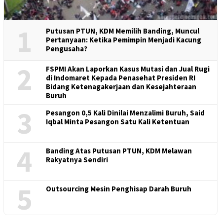
1
Putusan PTUN, KDM Memilih Banding, Muncul
Pertanyaan: Ketika Pemimpin Menjadi Kacung
Pengusaha?
2
FSPMI Akan Laporkan Kasus Mutasi dan Jual Rugi
di Indomaret Kepada Penasehat Presiden RI
Bidang Ketenagakerjaan dan Kesejahteraan
Buruh
3
Pesangon 0,5 Kali Dinilai Menzalimi Buruh, Said
Iqbal Minta Pesangon Satu Kali Ketentuan
4
Banding Atas Putusan PTUN, KDM Melawan
Rakyatnya Sendiri
5
Outsourcing Mesin Penghisap Darah Buruh