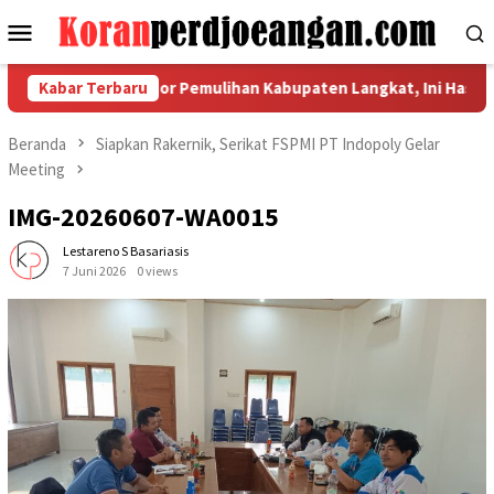
Loncat
Menu
ke
Mobile
konten
ordinasi Indikator Pemulihan Kabupaten Langkat, Ini Hasil Lapor
Kabar Terbaru
Beranda
Siapkan Rakernik, Serikat FSPMI PT Indopoly Gelar
Meeting
IMG-20260607-WA0015
Lestareno S Basariasis
7 Juni 2026
0 views