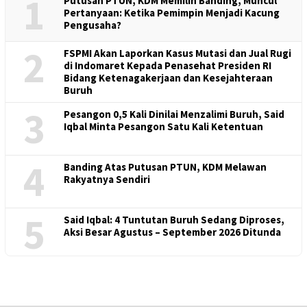
1
Putusan PTUN, KDM Memilih Banding, Muncul
Pertanyaan: Ketika Pemimpin Menjadi Kacung
Pengusaha?
2
FSPMI Akan Laporkan Kasus Mutasi dan Jual Rugi
di Indomaret Kepada Penasehat Presiden RI
Bidang Ketenagakerjaan dan Kesejahteraan
Buruh
3
Pesangon 0,5 Kali Dinilai Menzalimi Buruh, Said
Iqbal Minta Pesangon Satu Kali Ketentuan
4
Banding Atas Putusan PTUN, KDM Melawan
Rakyatnya Sendiri
5
Said Iqbal: 4 Tuntutan Buruh Sedang Diproses,
Aksi Besar Agustus – September 2026 Ditunda