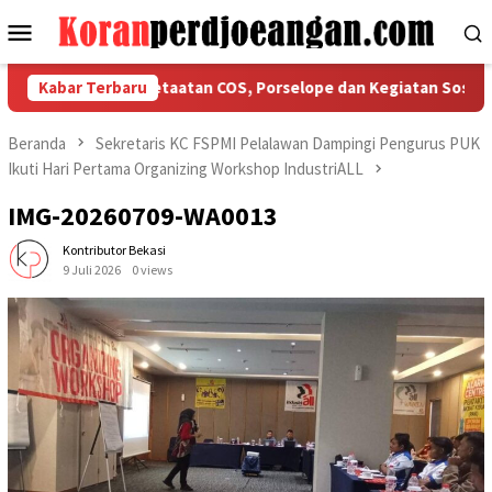
Loncat
Menu
ke
Mobile
konten
si Tegaskan Ketaatan COS, Porselope dan Kegiatan Sosial
Kabar Terbaru
Beranda
Sekretaris KC FSPMI Pelalawan Dampingi Pengurus PUK
Ikuti Hari Pertama Organizing Workshop IndustriALL
IMG-20260709-WA0013
Kontributor Bekasi
9 Juli 2026
0 views