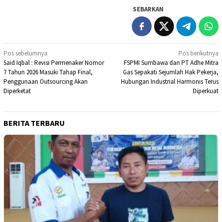
SEBARKAN
Navigasi
Pos sebelumnya
Pos berikutnya
Said Iqbal : Revisi Permenaker Nomor
FSPMI Sumbawa dan PT Adhe Mitra
pos
7 Tahun 2026 Masuki Tahap Final,
Gas Sepakati Sejumlah Hak Pekerja,
Penggunaan Outsourcing Akan
Hubungan Industrial Harmonis Terus
Diperketat
Diperkuat
BERITA TERBARU