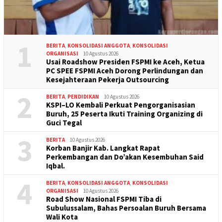
1
BERITA
,
KONSOLIDASI ANGGOTA
,
KONSOLIDASI
ORGANISASI
10 Agustus 2026
Usai Roadshow Presiden FSPMI ke Aceh, Ketua
PC SPEE FSPMI Aceh Dorong Perlindungan dan
Kesejahteraan Pekerja Outsourcing
2
BERITA
,
PENDIDIKAN
10 Agustus 2026
KSPI–LO Kembali Perkuat Pengorganisasian
Buruh, 25 Peserta Ikuti Training Organizing di
Guci Tegal
3
BERITA
10 Agustus 2026
Korban Banjir Kab. Langkat Rapat
Perkembangan dan Do’akan Kesembuhan Said
Iqbal.
4
BERITA
,
KONSOLIDASI ANGGOTA
,
KONSOLIDASI
ORGANISASI
10 Agustus 2026
Road Show Nasional FSPMI Tiba di
Subulussalam, Bahas Persoalan Buruh Bersama
Wali Kota