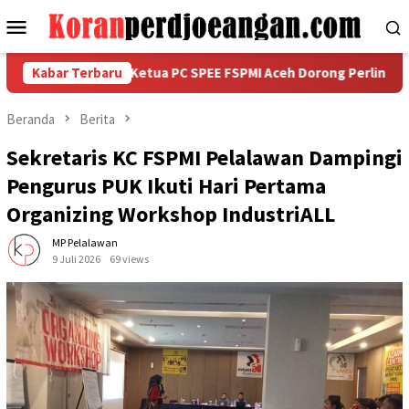
Loncat
Menu
ke
Mobile
konten
PMI ke Aceh, Ketua PC SPEE FSPMI Aceh Dorong Perlindungan dan
Kabar Terbaru
Beranda
Berita
Sekretaris KC FSPMI Pelalawan Dampingi
Pengurus PUK Ikuti Hari Pertama
Organizing Workshop IndustriALL
MP Pelalawan
9 Juli 2026
69 views