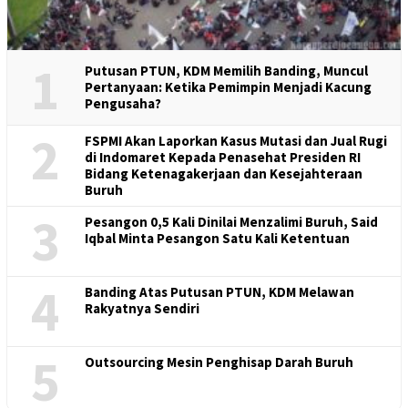
1
Putusan PTUN, KDM Memilih Banding, Muncul
Pertanyaan: Ketika Pemimpin Menjadi Kacung
Pengusaha?
2
FSPMI Akan Laporkan Kasus Mutasi dan Jual Rugi
di Indomaret Kepada Penasehat Presiden RI
Bidang Ketenagakerjaan dan Kesejahteraan
Buruh
3
Pesangon 0,5 Kali Dinilai Menzalimi Buruh, Said
Iqbal Minta Pesangon Satu Kali Ketentuan
4
Banding Atas Putusan PTUN, KDM Melawan
Rakyatnya Sendiri
5
Outsourcing Mesin Penghisap Darah Buruh