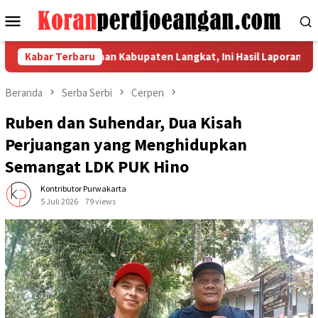
Loncat
Menu
ke
Mobile
konten
ator Pemulihan Kabupaten Langkat, Ini Hasil Laporan Kaposko Nas
Kabar Terbaru
Beranda
Serba Serbi
Cerpen
Ruben dan Suhendar, Dua Kisah
Perjuangan yang Menghidupkan
Semangat LDK PUK Hino
Kontributor Purwakarta
5 Juli 2026
79 views