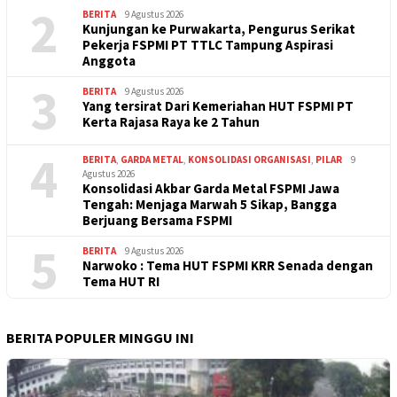
2
BERITA
9 Agustus 2026
Kunjungan ke Purwakarta, Pengurus Serikat
Pekerja FSPMI PT TTLC Tampung Aspirasi
Anggota
3
BERITA
9 Agustus 2026
Yang tersirat Dari Kemeriahan HUT FSPMI PT
Kerta Rajasa Raya ke 2 Tahun
4
BERITA
,
GARDA METAL
,
KONSOLIDASI ORGANISASI
,
PILAR
9
Agustus 2026
Konsolidasi Akbar Garda Metal FSPMI Jawa
Tengah: Menjaga Marwah 5 Sikap, Bangga
Berjuang Bersama FSPMI
5
BERITA
9 Agustus 2026
Narwoko : Tema HUT FSPMI KRR Senada dengan
Tema HUT RI
BERITA POPULER MINGGU INI