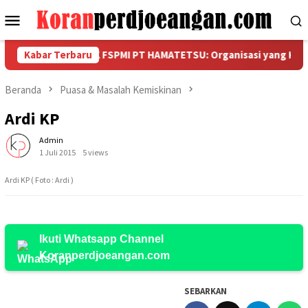
Loncat
Menu
ke
Mobile
konten
IK VI PUK SPAMK FSPMI PT HAMATETSU: Organisasi yang Kuat Lah
Kabar Terbaru
Beranda
Puasa & Masalah Kemiskinan
Ardi KP
Admin
1 Juli 2015
5 views
Ardi KP ( Foto : Ardi )
Ikuti Whatsapp Channel
Koranperdjoeangan.com
SEBARKAN