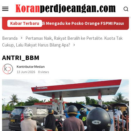
Loncat
Menu
ke
Mobile
konten
sindo Plas Abadi Mengadu ke Posko Orange FSPMI Pasuruan Raya
Kabar Terbaru
Beranda
Pertamax Naik, Rakyat Beralih ke Pertalite. Kuota Tak
Cukup, Lalu Rakyat Harus Bilang Apa?
ANTRI_BBM
Kontributor Medan
13 Juni 2026
0 views