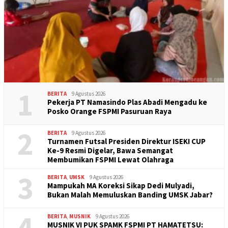
1
BERITA
9 Agustus 2026
Pekerja PT Namasindo Plas Abadi Mengadu ke
Posko Orange FSPMI Pasuruan Raya
2
BERITA
9 Agustus 2026
Turnamen Futsal Presiden Direktur ISEKI CUP
Ke-9 Resmi Digelar, Bawa Semangat
Membumikan FSPMI Lewat Olahraga
3
BERITA
,
UMSK
9 Agustus 2026
Mampukah MA Koreksi Sikap Dedi Mulyadi,
Bukan Malah Memuluskan Banding UMSK Jabar?
4
BERITA
,
MUSNIK
9 Agustus 2026
MUSNIK VI PUK SPAMK FSPMI PT HAMATETSU: