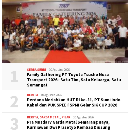
1
SERBA SERBI
10 Agustus 2026
Family Gathering PT Toyota Tsusho Nusa
Transport 2026 : Satu Tim, Satu Keluarga, Satu
Semangat
2
BERITA
10 Agustus 2026
Perdana Meriahkan HUT RI ke-81, PT Sumi Indo
Kabel dan PUK SPEE FSPMI Gelar SIK CUP 2026
3
BERITA
,
GARDA METAL
,
PILAR
10 Agustus 2026
Pra Musda IV Garda Metal Semarang Raya,
Kurniawan Dwi Prasetyo Kembali Diusung