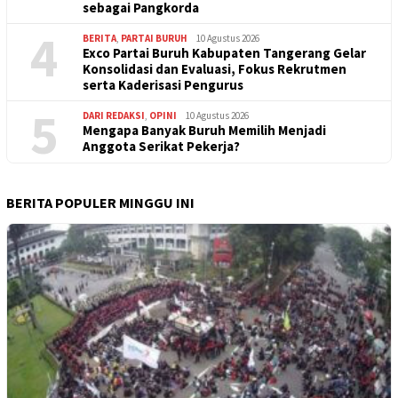
sebagai Pangkorda
4
BERITA
,
PARTAI BURUH
10 Agustus 2026
Exco Partai Buruh Kabupaten Tangerang Gelar
Konsolidasi dan Evaluasi, Fokus Rekrutmen
serta Kaderisasi Pengurus
5
DARI REDAKSI
,
OPINI
10 Agustus 2026
Mengapa Banyak Buruh Memilih Menjadi
Anggota Serikat Pekerja?
BERITA POPULER MINGGU INI