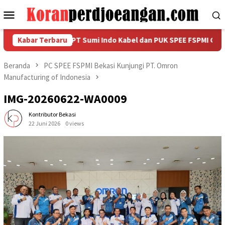
Loncat
Menu
ke
Mobile
konten
HUT RI ke-81, PT Sumi Indo Kabel dan PUK SPEE FSPMI Gelar SIK 
Kabar Terbaru
Beranda
PC SPEE FSPMI Bekasi Kunjungi PT. Omron
Manufacturing of Indonesia
IMG-20260622-WA0009
Kontributor Bekasi
22 Juni 2026
0 views