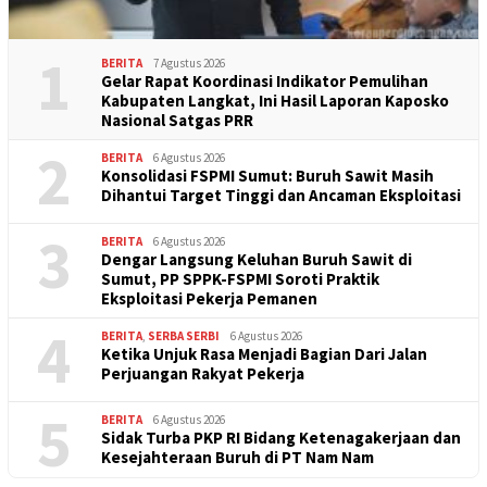
1
BERITA
7 Agustus 2026
Gelar Rapat Koordinasi Indikator Pemulihan
Kabupaten Langkat, Ini Hasil Laporan Kaposko
Nasional Satgas PRR
2
BERITA
6 Agustus 2026
Konsolidasi FSPMI Sumut: Buruh Sawit Masih
Dihantui Target Tinggi dan Ancaman Eksploitasi
3
BERITA
6 Agustus 2026
Dengar Langsung Keluhan Buruh Sawit di
Sumut, PP SPPK-FSPMI Soroti Praktik
Eksploitasi Pekerja Pemanen
4
BERITA
,
SERBA SERBI
6 Agustus 2026
Ketika Unjuk Rasa Menjadi Bagian Dari Jalan
Perjuangan Rakyat Pekerja
5
BERITA
6 Agustus 2026
Sidak Turba PKP RI Bidang Ketenagakerjaan dan
Kesejahteraan Buruh di PT Nam Nam