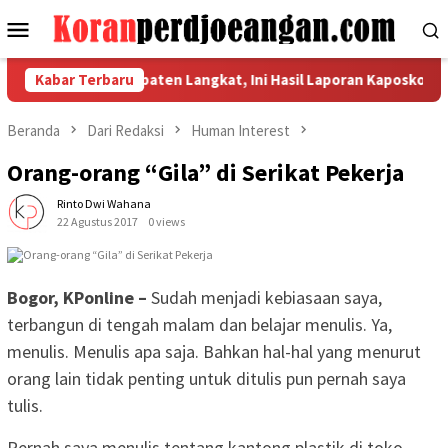
Loncat
Menu
ke
Mobile
konten
lihan Kabupaten Langkat, Ini Hasil Laporan Kaposko Nasional Sa
Kabar Terbaru
Beranda
Dari Redaksi
Human Interest
Orang-orang “Gila” di Serikat Pekerja
Rinto Dwi Wahana
22 Agustus 2017
0 views
Bogor, KPonline –
Sudah menjadi kebiasaan saya,
terbangun di tengah malam dan belajar menulis. Ya,
menulis. Menulis apa saja. Bahkan hal-hal yang menurut
orang lain tidak penting untuk ditulis pun pernah saya
tulis.
Pernah saya menulis tentang kantong plastik di toko