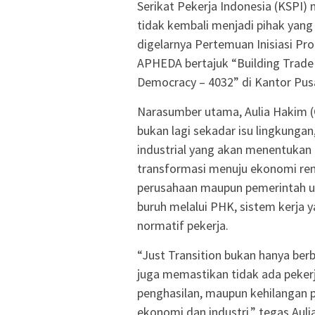
Serikat Pekerja Indonesia (KSPI)
tidak kembali menjadi pihak yang
digelarnya Pertemuan Inisiasi P
APHEDA bertajuk “Building Trade
Democracy – 4032” di Kantor Pusa
Narasumber utama, Aulia Hakim 
bukan lagi sekadar isu lingkunga
industrial yang akan menentukan
transformasi menuju ekonomi rend
perusahaan maupun pemerintah u
buruh melalui PHK, sistem kerja 
normatif pekerja.
“Just Transition bukan hanya ber
juga memastikan tidak ada pekerj
penghasilan, maupun kehilangan p
ekonomi dan industri,” tegas Aul