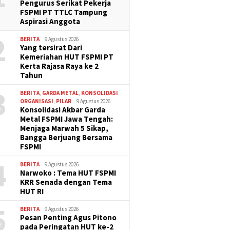
Pengurus Serikat Pekerja
FSPMI PT TTLC Tampung
Aspirasi Anggota
2
BERITA
9 Agustus 2026
Yang tersirat Dari
Kemeriahan HUT FSPMI PT
Kerta Rajasa Raya ke 2
Tahun
3
BERITA
,
GARDA METAL
,
KONSOLIDASI
ORGANISASI
,
PILAR
9 Agustus 2026
Konsolidasi Akbar Garda
Metal FSPMI Jawa Tengah:
Menjaga Marwah 5 Sikap,
Bangga Berjuang Bersama
FSPMI
4
BERITA
9 Agustus 2026
Narwoko : Tema HUT FSPMI
KRR Senada dengan Tema
HUT RI
5
BERITA
9 Agustus 2026
Pesan Penting Agus Pitono
pada Peringatan HUT ke-2