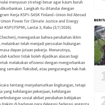
 mulai menyusun strategi besar agar kaum buruh
 dikorbankan. Langkah itu ditandai dengan
rogram Kerja KSPI–SASK Finland–Union Aid Abroad
BERIT
 Union Power for Climate Justice and Energy
t KSPI/FSPMI, Lantai 3, Rabu (3/7/2026).
(Chechen), menegaskan bahwa perubahan iklim
n, melainkan telah menjadi persoalan hubungan
 masa depan jutaan pekerja. Menurutnya,
ah karbon tidak boleh dijadikan alasan bagi
ntuk melakukan efisiensi dengan mengorbankan
yang semakin fleksibel, atau pengurangan hak-hak
bicara tentang menyelamatkan lingkungan, tetapi
a yang kehilangan pekerjaan, kehilangan
erlindungan sosial akibat perubahan kebijakan
ia Hakim di hadapan para delegasi federasi anggota