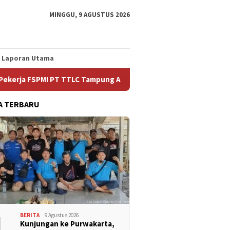
MINGGU, 9 AGUSTUS 2026
Laporan Utama
 PT TTLC Tampung Aspirasi Anggota
Yang tersirat Dari K
A TERBARU
1
BERITA
9 Agustus 2026
Kunjungan ke Purwakarta,