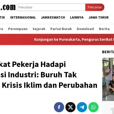
Pencarian
TIK
INTERNASIONAL
JAMKESWATCH
LAINNYA
JAWA TIMUR
ra
Perempuan
Sejarah
Partai Buruh
Download
Berita
Kunjungan ke Purwakarta, Pengurus Serikat Pekerja FSPMI
BERIT
kat Pekerja Hadapi
i Industri: Buruh Tak
 Krisis Iklim dan Perubahan