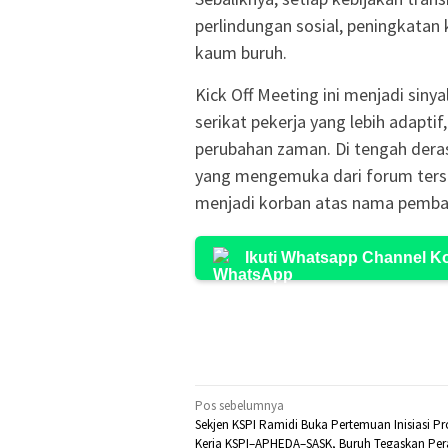
perlindungan sosial, peningkatan 
kaum buruh.
Kick Off Meeting ini menjadi si
serikat pekerja yang lebih adaptif
perubahan zaman. Di tengah deras
yang mengemuka dari forum terseb
menjadi korban atas nama pembang
Ikuti Whatsapp Channel 
Navigasi
Pos sebelumnya
Sekjen KSPI Ramidi Buka Pertemuan Inisiasi P
pos
Kerja KSPI–APHEDA–SASK, Buruh Tegaskan Per