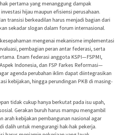
pihak pertama yang menanggung dampak
 investasi hijau maupun efisiensi perusahaan.
dan transisi berkeadilan harus menjadi bagian dari
kan sekadar slogan dalam forum internasional.
n kesepahaman mengenai mekanisme implementasi
valuasi, pembagian peran antar federasi, serta
pertama. Enam federasi anggota KSPI—FSPMI,
 Aspek Indonesia, dan FSP Farkes Reformasi—
gar agenda perubahan iklim dapat diintegrasikan
asi kebijakan, hingga perundingan PKB di masing-
epan tidak cukup hanya berkutat pada isu upah,
sosial. Gerakan buruh harus mampu mengambil
an arah kebijakan pembangunan nasional agar
di dalih untuk mengurangi hak-hak pekerja.
sisi harus menjamin pekerjaan yang layak,