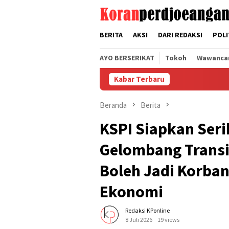
Loncat
tutup
ke
konten
BERITA
AKSI
DARI REDAKSI
POLI
AYO BERSERIKAT
Tokoh
Wawanca
Kabar Terbaru
Beranda
Berita
KSPI Siapkan Seri
Gelombang Transis
Boleh Jadi Korban
Ekonomi
Redaksi KPonline
8 Juli 2026
19 views