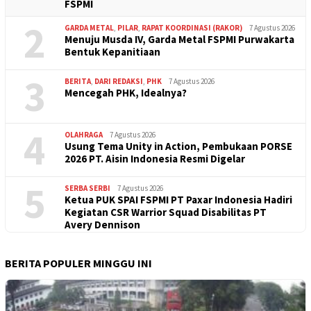
FSPMI
2
GARDA METAL
,
PILAR
,
RAPAT KOORDINASI (RAKOR)
7 Agustus 2026
Menuju Musda IV, Garda Metal FSPMI Purwakarta
Bentuk Kepanitiaan
3
BERITA
,
DARI REDAKSI
,
PHK
7 Agustus 2026
Mencegah PHK, Idealnya?
4
OLAHRAGA
7 Agustus 2026
Usung Tema Unity in Action, Pembukaan PORSE
2026 PT. Aisin Indonesia Resmi Digelar
5
SERBA SERBI
7 Agustus 2026
Ketua PUK SPAI FSPMI PT Paxar Indonesia Hadiri
Kegiatan CSR Warrior Squad Disabilitas PT
Avery Dennison
BERITA POPULER MINGGU INI