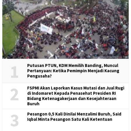
1
Putusan PTUN, KDM Memilih Banding, Muncul
Pertanyaan: Ketika Pemimpin Menjadi Kacung
Pengusaha?
2
FSPMI Akan Laporkan Kasus Mutasi dan Jual Rugi
di Indomaret Kepada Penasehat Presiden RI
Bidang Ketenagakerjaan dan Kesejahteraan
Buruh
3
Pesangon 0,5 Kali Dinilai Menzalimi Buruh, Said
Iqbal Minta Pesangon Satu Kali Ketentuan