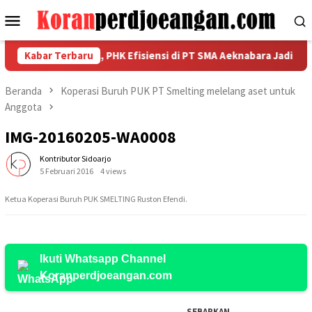
Loncat
Menu
ke
Mobile
konten
kuatan Nasional, PHK Efisiensi di PT SMA Aeknabara Jadi Priorit
Kabar Terbaru
Beranda
Koperasi Buruh PUK PT Smelting melelang aset untuk
Anggota
IMG-20160205-WA0008
Kontributor Sidoarjo
5 Februari 2016
4 views
Ketua Koperasi Buruh PUK SMELTING Ruston Efendi.
Ikuti Whatsapp Channel
Koranperdjoeangan.com
SEBARKAN