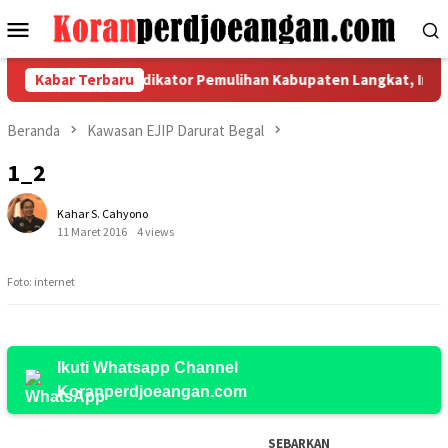
Loncat
Menu
ke
Mobile
konten
pat Koordinasi Indikator Pemulihan Kabupaten Langkat, Ini Hasil
Kabar Terbaru
Beranda
Kawasan EJIP Darurat Begal
1_2
Kahar S. Cahyono
11 Maret 2016
4 views
Foto: internet
Ikuti Whatsapp Channel
Koranperdjoeangan.com
SEBARKAN