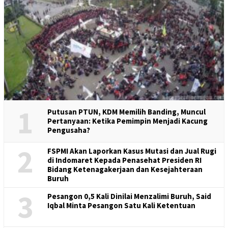
1
Putusan PTUN, KDM Memilih Banding, Muncul
Pertanyaan: Ketika Pemimpin Menjadi Kacung
Pengusaha?
2
FSPMI Akan Laporkan Kasus Mutasi dan Jual Rugi
di Indomaret Kepada Penasehat Presiden RI
Bidang Ketenagakerjaan dan Kesejahteraan
Buruh
3
Pesangon 0,5 Kali Dinilai Menzalimi Buruh, Said
Iqbal Minta Pesangon Satu Kali Ketentuan