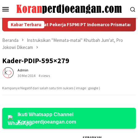
Loncat
Menu
ke
Mobile
konten
nya
Kabar Terbaru
Serikat Pekerja FSPMI PT Indomarco Prismatama Ca
Beranda
Instruksikan "Memata-matai" Khutbah Jum'at, Pro
Jokowi Dikecam
Kader-PDIP-595×279
Admin
30 Mei 2014
4 views
Kampanye Negatif dari salah satu tim sukses ( image : google )
Ikuti Whatsapp Channel
Koranperdjoeangan.com
SEBARKAN