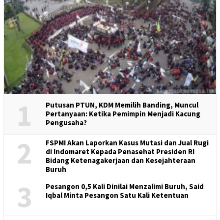
1
Putusan PTUN, KDM Memilih Banding, Muncul
Pertanyaan: Ketika Pemimpin Menjadi Kacung
Pengusaha?
2
FSPMI Akan Laporkan Kasus Mutasi dan Jual Rugi
di Indomaret Kepada Penasehat Presiden RI
Bidang Ketenagakerjaan dan Kesejahteraan
Buruh
3
Pesangon 0,5 Kali Dinilai Menzalimi Buruh, Said
Iqbal Minta Pesangon Satu Kali Ketentuan