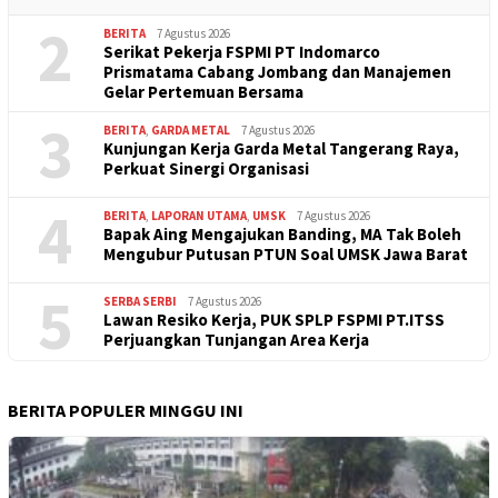
2
BERITA
7 Agustus 2026
Serikat Pekerja FSPMI PT Indomarco
Prismatama Cabang Jombang dan Manajemen
Gelar Pertemuan Bersama
3
BERITA
,
GARDA METAL
7 Agustus 2026
Kunjungan Kerja Garda Metal Tangerang Raya,
Perkuat Sinergi Organisasi
4
BERITA
,
LAPORAN UTAMA
,
UMSK
7 Agustus 2026
Bapak Aing Mengajukan Banding, MA Tak Boleh
Mengubur Putusan PTUN Soal UMSK Jawa Barat
5
SERBA SERBI
7 Agustus 2026
Lawan Resiko Kerja, PUK SPLP FSPMI PT.ITSS
Perjuangkan Tunjangan Area Kerja
BERITA POPULER MINGGU INI