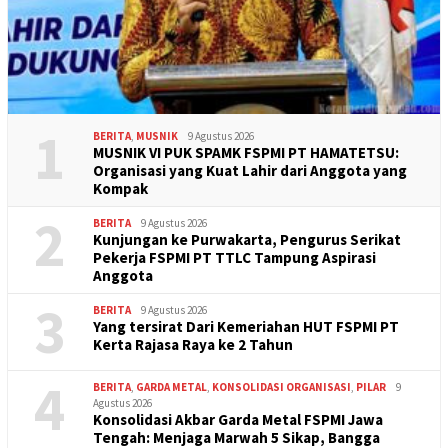
1
BERITA
,
MUSNIK
9 Agustus 2026
MUSNIK VI PUK SPAMK FSPMI PT HAMATETSU:
Organisasi yang Kuat Lahir dari Anggota yang
Kompak
2
BERITA
9 Agustus 2026
Kunjungan ke Purwakarta, Pengurus Serikat
Pekerja FSPMI PT TTLC Tampung Aspirasi
Anggota
3
BERITA
9 Agustus 2026
Yang tersirat Dari Kemeriahan HUT FSPMI PT
Kerta Rajasa Raya ke 2 Tahun
4
BERITA
,
GARDA METAL
,
KONSOLIDASI ORGANISASI
,
PILAR
9
Agustus 2026
Konsolidasi Akbar Garda Metal FSPMI Jawa
Tengah: Menjaga Marwah 5 Sikap, Bangga