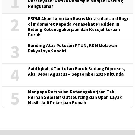
1
Pertanyaan: Ketika Pemimpin Menjadi Kacung
Pengusaha?
2
FSPMI Akan Laporkan Kasus Mutasi dan Jual Rugi
di Indomaret Kepada Penasehat Presiden RI
Bidang Ketenagakerjaan dan Kesejahteraan
Buruh
3
Banding Atas Putusan PTUN, KDM Melawan
Rakyatnya Sendiri
4
Said Iqbal: 4 Tuntutan Buruh Sedang Diproses,
Aksi Besar Agustus – September 2026 Ditunda
5
Mengapa Persoalan Ketenagakerjaan Tak
Pernah Selesai? Outsourcing dan Upah Layak
Masih Jadi Pekerjaan Rumah