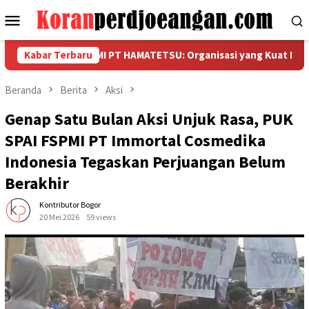
Loncat
Menu
ke
Mobile
konten
UK SPAMK FSPMI PT HAMATETSU: Organisasi yang Kuat Lahir dari
Kabar Terbaru
Beranda
Berita
Aksi
Genap Satu Bulan Aksi Unjuk Rasa, PUK
SPAI FSPMI PT Immortal Cosmedika
Indonesia Tegaskan Perjuangan Belum
Berakhir
Kontributor Bogor
20 Mei 2026
59 views