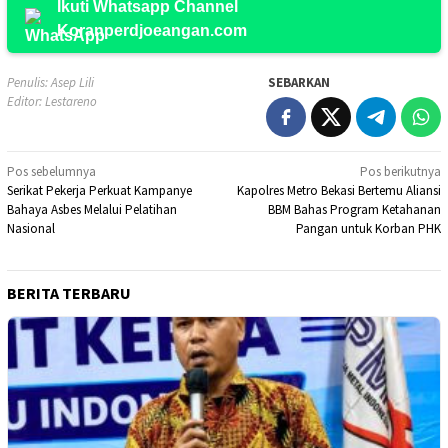
Ikuti Whatsapp Channel
Koranperdjoeangan.com
Penulis: Asep Lili
SEBARKAN
Editor: Lestareno
Navigasi
Pos sebelumnya
Pos berikutnya
Serikat Pekerja Perkuat Kampanye
Kapolres Metro Bekasi Bertemu Aliansi
pos
Bahaya Asbes Melalui Pelatihan
BBM Bahas Program Ketahanan
Nasional
Pangan untuk Korban PHK
BERITA TERBARU