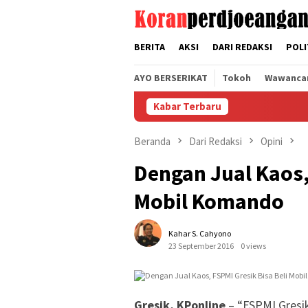
Loncat
tutup
ke
konten
BERITA
AKSI
DARI REDAKSI
POLI
AYO BERSERIKAT
Tokoh
Wawanca
Kabar Terbaru
Beranda
Dari Redaksi
Opini
Dengan Jual Kaos,
Mobil Komando
Kahar S. Cahyono
23 September 2016
0 views
Gresik, KPonline
– “FSPMI Gresi