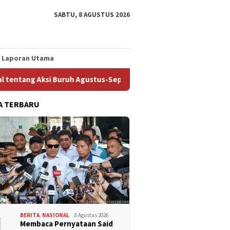
SABTU, 8 AGUSTUS 2026
Laporan Utama
g Aksi Buruh Agustus-September 2026
Siap Kerahkan Keku
A TERBARU
1
BERITA
,
NASIONAL
8 Agustus 2026
Membaca Pernyataan Said