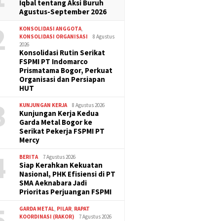
Iqbal tentang Aksi Buruh
Agustus-September 2026
2
KONSOLIDASI ANGGOTA
,
KONSOLIDASI ORGANISASI
8 Agustus
2026
Konsolidasi Rutin Serikat
FSPMI PT Indomarco
Prismatama Bogor, Perkuat
Organisasi dan Persiapan
HUT
3
KUNJUNGAN KERJA
8 Agustus 2026
Kunjungan Kerja Kedua
Garda Metal Bogor ke
Serikat Pekerja FSPMI PT
Mercy
4
BERITA
7 Agustus 2026
Siap Kerahkan Kekuatan
Nasional, PHK Efisiensi di PT
SMA Aeknabara Jadi
Prioritas Perjuangan FSPMI
5
GARDA METAL
,
PILAR
,
RAPAT
KOORDINASI (RAKOR)
7 Agustus 2026