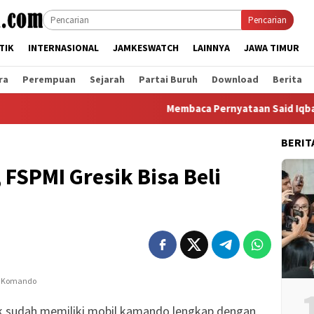
Pencarian
TIK
INTERNASIONAL
JAMKESWATCH
LAINNYA
JAWA TIMUR
ra
Perempuan
Sejarah
Partai Buruh
Download
Berita
Membaca Pernyataan Said Iqbal tentan
BERIT
 FSPMI Gresik Bisa Beli
k sudah memiliki mobil kamando lengkap dengan