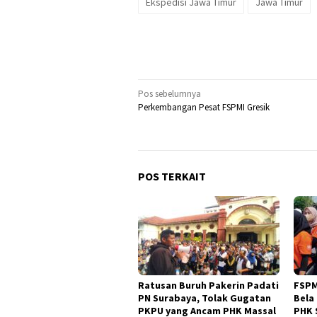
Ekspedisi Jawa Timur
Jawa Timur
Navigasi
Pos sebelumnya
Perkembangan Pesat FSPMI Gresik
pos
POS TERKAIT
Ratusan Buruh Pakerin Padati
FSPM
PN Surabaya, Tolak Gugatan
Bela
PKPU yang Ancam PHK Massal
PHK 