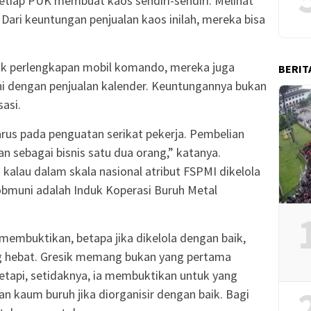
etiap PUK membuat kaos sendiri-sendiri. Melihat
. Dari keuntungan penjualan kaos inilah, mereka bisa
uk perlengkapan mobil komando, mereka juga
BERIT
ni dengan penjualan kalender. Keuntungannya bukan
sasi.
rus pada penguatan serikat pekerja. Pembelian
an sebagai bisnis satu dua orang,” katanya.
kalau dalam skala nasional atribut FSPMI dikelola
kobmuni adalah Induk Koperasi Buruh Metal
membuktikan, betapa jika dikelola dengan baik,
g hebat. Gresik memang bukan yang pertama
Tetapi, setidaknya, ia membuktikan untuk yang
n kaum buruh jika diorganisir dengan baik. Bagi