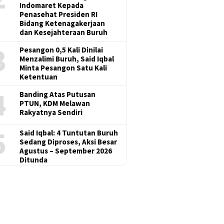
Indomaret Kepada
Penasehat Presiden RI
Bidang Ketenagakerjaan
dan Kesejahteraan Buruh
3
Pesangon 0,5 Kali Dinilai
Menzalimi Buruh, Said Iqbal
Minta Pesangon Satu Kali
Ketentuan
4
Banding Atas Putusan
PTUN, KDM Melawan
Rakyatnya Sendiri
5
Said Iqbal: 4 Tuntutan Buruh
Sedang Diproses, Aksi Besar
Agustus – September 2026
Ditunda