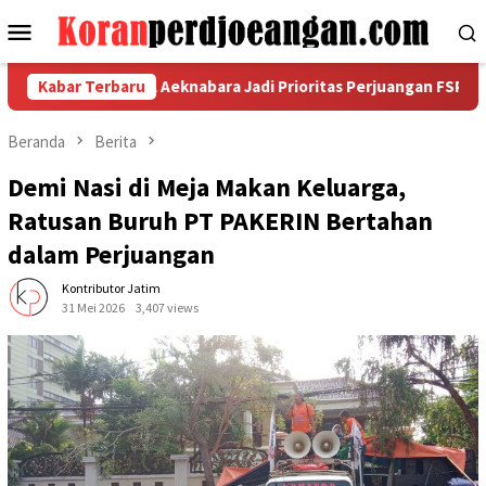
Loncat
Menu
ke
Mobile
konten
ensi di PT SMA Aeknabara Jadi Prioritas Perjuangan FSPMI
Kabar Terbaru
Beranda
Berita
Demi Nasi di Meja Makan Keluarga,
Ratusan Buruh PT PAKERIN Bertahan
dalam Perjuangan
Kontributor Jatim
31 Mei 2026
3,407 views