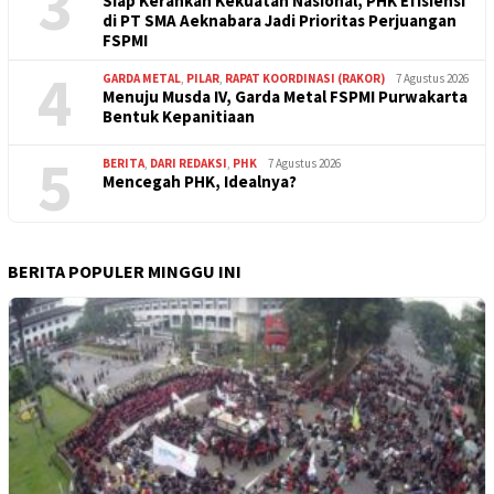
3
Siap Kerahkan Kekuatan Nasional, PHK Efisiensi
di PT SMA Aeknabara Jadi Prioritas Perjuangan
FSPMI
4
GARDA METAL
,
PILAR
,
RAPAT KOORDINASI (RAKOR)
7 Agustus 2026
Menuju Musda IV, Garda Metal FSPMI Purwakarta
Bentuk Kepanitiaan
5
BERITA
,
DARI REDAKSI
,
PHK
7 Agustus 2026
Mencegah PHK, Idealnya?
BERITA POPULER MINGGU INI