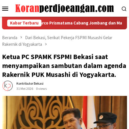
Loncat
Menu
ke
Mobile
konten
FSPMI PT Indomarco Prismatama Cabang Jombang dan Manajemen 
Kabar Terbaru
Beranda
Dari Bekasi, Serikat Pekerja FSPMI Musashi Gelar
Rakernik di Yogyakarta
Ketua PC SPAMK FSPMI Bekasi saat
menyampaikan sambutan dalam agenda
Rakernik PUK Musashi di Yogyakarta.
Kontributor Bekasi
31 Mei 2026
0 views