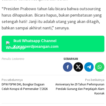
“Presiden Prabowo tahun lalu bicara bahwa outsourcing
harus dihapuskan. Bicara hapus, bukan pembatasan yang
setengah hati! Janji itu adalah utang yang akan ditagih,
bahkan sampai akhirat nanti,” serunya.
Ikuti Whatsapp Channel
Koranperdjoeangan.com
Penulis: Lestareno
SEBARKAN
Navigasi
Pos sebelumnya
Pos berikutnya
DPW FSPMI DKI, Bongkar Dugaan
Anniversary ke-29 Tahun Perhimpunan
pos
Celah Korupsi di Permenaker 7/2026
Pendaki Gunung dan Penjelajah Alam
Kaonak