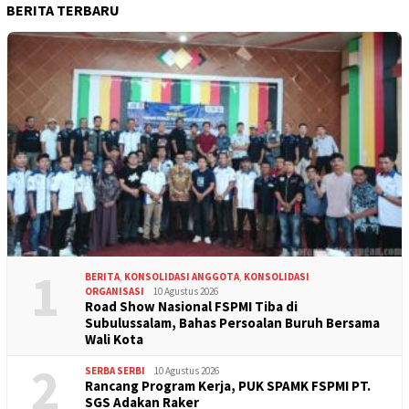
BERITA TERBARU
1
BERITA
,
KONSOLIDASI ANGGOTA
,
KONSOLIDASI
ORGANISASI
10 Agustus 2026
Road Show Nasional FSPMI Tiba di
Subulussalam, Bahas Persoalan Buruh Bersama
Wali Kota
2
SERBA SERBI
10 Agustus 2026
Rancang Program Kerja, PUK SPAMK FSPMI PT.
SGS Adakan Raker