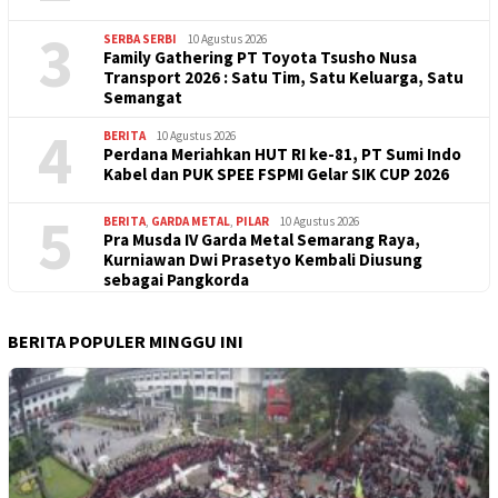
3
SERBA SERBI
10 Agustus 2026
Family Gathering PT Toyota Tsusho Nusa
Transport 2026 : Satu Tim, Satu Keluarga, Satu
Semangat
4
BERITA
10 Agustus 2026
Perdana Meriahkan HUT RI ke-81, PT Sumi Indo
Kabel dan PUK SPEE FSPMI Gelar SIK CUP 2026
5
BERITA
,
GARDA METAL
,
PILAR
10 Agustus 2026
Pra Musda IV Garda Metal Semarang Raya,
Kurniawan Dwi Prasetyo Kembali Diusung
sebagai Pangkorda
BERITA POPULER MINGGU INI