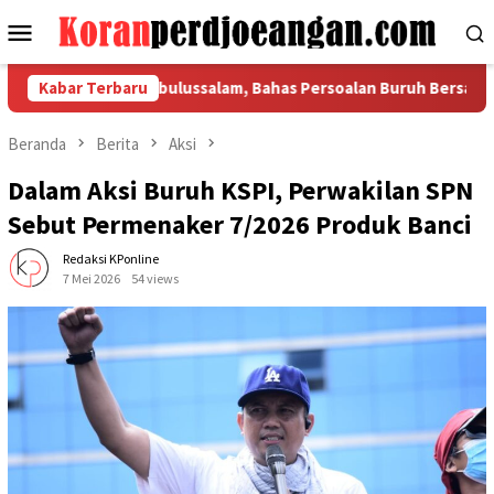
Loncat
Menu
ke
Mobile
konten
MI Tiba di Subulussalam, Bahas Persoalan Buruh Bersama Wali Ko
Kabar Terbaru
Beranda
Berita
Aksi
Dalam Aksi Buruh KSPI, Perwakilan SPN
Sebut Permenaker 7/2026 Produk Banci
Redaksi KPonline
7 Mei 2026
54 views