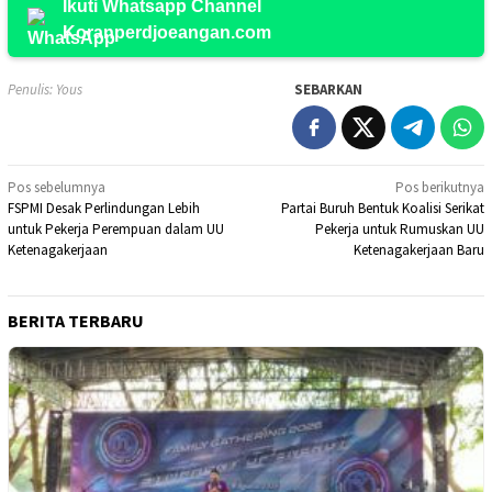
Ikuti Whatsapp Channel
Koranperdjoeangan.com
Penulis: Yous
SEBARKAN
Navigasi
Pos sebelumnya
Pos berikutnya
FSPMI Desak Perlindungan Lebih
Partai Buruh Bentuk Koalisi Serikat
pos
untuk Pekerja Perempuan dalam UU
Pekerja untuk Rumuskan UU
Ketenagakerjaan
Ketenagakerjaan Baru
BERITA TERBARU