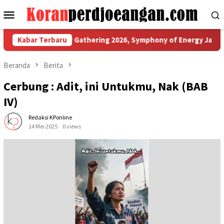
Loncat
Menu
ke
Mobile
konten
lar Family Gathering 2026, Symphony of Energy Jadi Momentum 
Kabar Terbaru
Beranda
Berita
Cerbung : Adit, ini Untukmu, Nak (BAB
IV)
Redaksi KPonline
14 Mei 2025
0 views