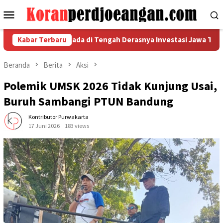
Loncat
Menu
ke
Mobile
konten
iminta Waspada di Tengah Derasnya Investasi Jawa Tengah
Kabar Terbaru
Beranda
Berita
Aksi
Polemik UMSK 2026 Tidak Kunjung Usai,
Buruh Sambangi PTUN Bandung
Kontributor Purwakarta
17 Juni 2026
183 views