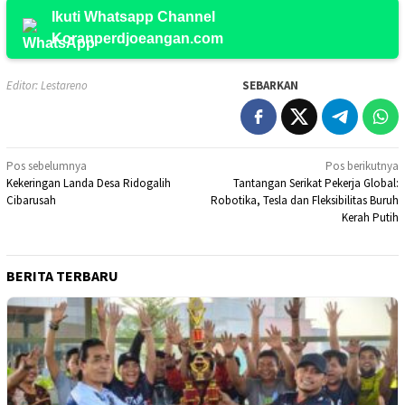
Ikuti Whatsapp Channel
Koranperdjoeangan.com
Editor: Lestareno
SEBARKAN
Navigasi
Pos sebelumnya
Pos berikutnya
Kekeringan Landa Desa Ridogalih
Tantangan Serikat Pekerja Global:
pos
Cibarusah
Robotika, Tesla dan Fleksibilitas Buruh
Kerah Putih
BERITA TERBARU