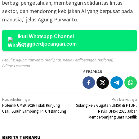
berbagi pengetahuan, membangun solidaritas lintas
sektor, dan mendorong kebijakan AI yang berpusat pada
manusia,” jelas Agung Purwanto.
Ikuti Whatsapp Channel
Koranperdjoeangan.com
Penulis: Agung Purwanto (Korlipnas Media Perdjoeangan Nasional)
Editor: Lestareno
SEBARKAN
Navigasi
Pos sebelumnya
Pos berikutnya
Polemik UMSK 2026 Tidak Kunjung
Sidang ke-9 Gugatan UMSK di PTUN,
pos
Usai, Buruh Sambangi PTUN Bandung
Revisi UMSK 2026 Jabar
Memperpanjang Bara Konflik
BERITA TERBARU