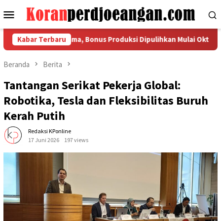
Loncat
Menu
ke
Mobile
konten
 Bersama, Bonus Produksi Dipulihkan Mulai Oktober 2026
Kabar Terbaru
Beranda
Berita
Tantangan Serikat Pekerja Global:
Robotika, Tesla dan Fleksibilitas Buruh
Kerah Putih
Redaksi KPonline
17 Juni 2026
197 views