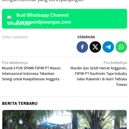
Ikuti Whatsapp Channel
Koranperdjoeangan.com
Editor: Lestareno
SEBARKAN
Navigasi
Pos sebelumnya
Pos berikutnya
Musnik II PUK SPAMK FSPMI PT Maxxis
Mandiri dan Solid! Hemat Anggaran,
pos
Internasional Indonesia Tekankan
FSPMI PT Nachindo Tape Industry
Sinergi untuk Kesejahteraan Anggota
Gelar Rakernik I di Alam Terbuka
Trawas
BERITA TERBARU