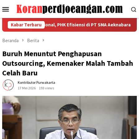
Loncat
Menu
ke
Mobile
konten
ekuatan Nasional, PHK Efisiensi di PT SMA Aeknabara Jadi Priori
Kabar Terbaru
Beranda
Berita
Buruh Menuntut Penghapusan
Outsourcing, Kemenaker Malah Tambah
Celah Baru
Kontributor Purwakarta
17 Mei 2026
193 views