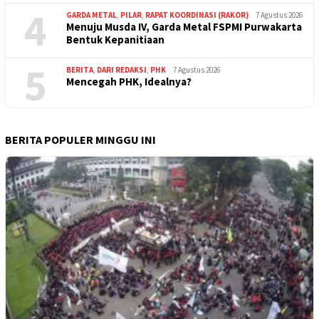
4
GARDA METAL
,
PILAR
,
RAPAT KOORDINASI (RAKOR)
7 Agustus 2026
Menuju Musda IV, Garda Metal FSPMI Purwakarta
Bentuk Kepanitiaan
5
BERITA
,
DARI REDAKSI
,
PHK
7 Agustus 2026
Mencegah PHK, Idealnya?
BERITA POPULER MINGGU INI