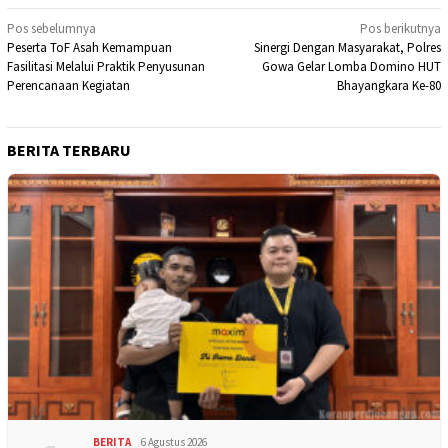
Navigasi
Pos sebelumnya
Pos berikutnya
Peserta ToF Asah Kemampuan
Sinergi Dengan Masyarakat, Polres
pos
Fasilitasi Melalui Praktik Penyusunan
Gowa Gelar Lomba Domino HUT
Perencanaan Kegiatan
Bhayangkara Ke-80
BERITA TERBARU
BERITA
6 Agustus 2026