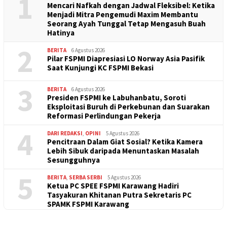
1
Mencari Nafkah dengan Jadwal Fleksibel: Ketika
Menjadi Mitra Pengemudi Maxim Membantu
Seorang Ayah Tunggal Tetap Mengasuh Buah
Hatinya
2
BERITA
6 Agustus 2026
Pilar FSPMI Diapresiasi LO Norway Asia Pasifik
Saat Kunjungi KC FSPMI Bekasi
3
BERITA
6 Agustus 2026
Presiden FSPMI ke Labuhanbatu, Soroti
Eksploitasi Buruh di Perkebunan dan Suarakan
Reformasi Perlindungan Pekerja
4
DARI REDAKSI
,
OPINI
5 Agustus 2026
Pencitraan Dalam Giat Sosial? Ketika Kamera
Lebih Sibuk daripada Menuntaskan Masalah
Sesungguhnya
5
BERITA
,
SERBA SERBI
5 Agustus 2026
Ketua PC SPEE FSPMI Karawang Hadiri
Tasyakuran Khitanan Putra Sekretaris PC
SPAMK FSPMI Karawang