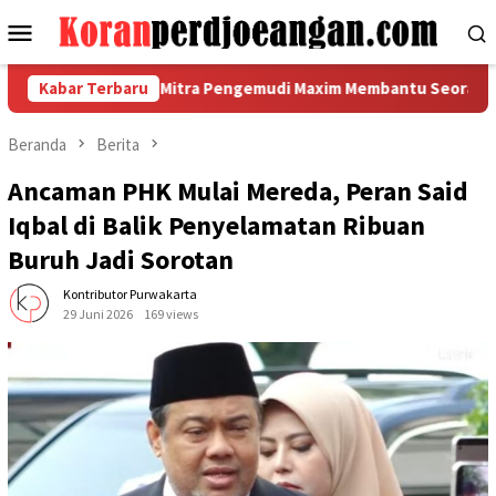
Loncat
Menu
ke
Mobile
konten
tika Menjadi Mitra Pengemudi Maxim Membantu Seorang Ayah Tun
Kabar Terbaru
Beranda
Berita
Ancaman PHK Mulai Mereda, Peran Said
Iqbal di Balik Penyelamatan Ribuan
Buruh Jadi Sorotan
Kontributor Purwakarta
29 Juni 2026
169 views