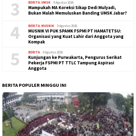
3
BERITA
,
UMSK
9 Agustus 2026
Mampukah MA Koreksi Sikap Dedi Mulyadi,
Bukan Malah Memuluskan Banding UMSK Jabar?
4
BERITA
,
MUSNIK
9 Agustus 2026
MUSNIK VI PUK SPAMK FSPMI PT HAMATETSU:
Organisasi yang Kuat Lahir dari Anggota yang
Kompak
5
BERITA
9 Agustus 2026
Kunjungan ke Purwakarta, Pengurus Serikat
Pekerja FSPMI PT TTLC Tampung Aspirasi
Anggota
BERITA POPULER MINGGU INI