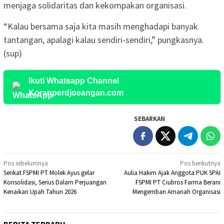
menjaga solidaritas dan kekompakan organisasi.
“Kalau bersama saja kita masih menghadapi banyak
tantangan, apalagi kalau sendiri-sendiri,” pungkasnya.
(sup)
Ikuti Whatsapp Channel
Koranperdjoeangan.com
SEBARKAN
Navigasi
Pos sebelumnya
Pos berikutnya
Serikat FSPMI PT Molek Ayus gelar
Aulia Hakim Ajak Anggota PUK SPAI
pos
Konsolidasi, Serius Dalam Perjuangan
FSPMI PT Ciubros Farma Berani
Kenaikan Upah Tahun 2026
Mengemban Amanah Organisasi
BERITA TERBARU