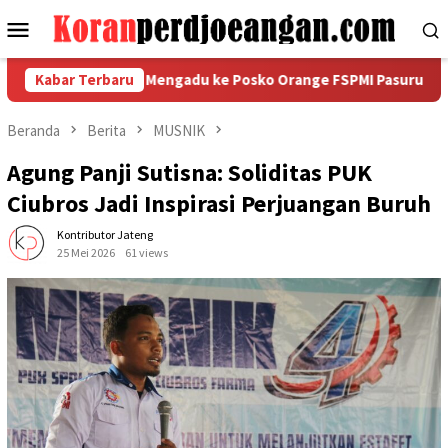
Loncat
Menu
ke
Mobile
konten
o Plas Abadi Mengadu ke Posko Orange FSPMI Pasuruan Raya
Kabar Terbaru
Beranda
Berita
MUSNIK
Agung Panji Sutisna: Soliditas PUK
Ciubros Jadi Inspirasi Perjuangan Buruh
Kontributor Jateng
25 Mei 2026
61 views