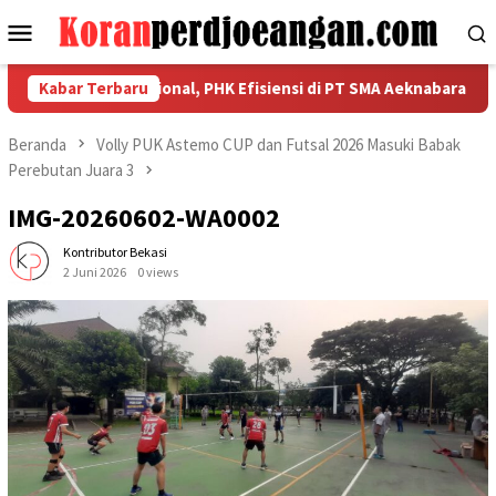
Loncat
Menu
ke
Mobile
konten
n Kekuatan Nasional, PHK Efisiensi di PT SMA Aeknabara Jadi Pri
Kabar Terbaru
Beranda
Volly PUK Astemo CUP dan Futsal 2026 Masuki Babak
Perebutan Juara 3
IMG-20260602-WA0002
Kontributor Bekasi
2 Juni 2026
0 views