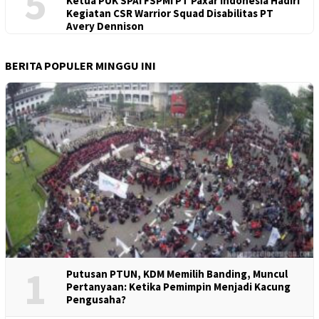
5
Ketua PUK SPAI FSPMI PT Paxar Indonesia Hadiri
Kegiatan CSR Warrior Squad Disabilitas PT
Avery Dennison
BERITA POPULER MINGGU INI
1
Putusan PTUN, KDM Memilih Banding, Muncul
Pertanyaan: Ketika Pemimpin Menjadi Kacung
Pengusaha?