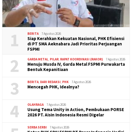
1
BERITA
7 Agustus 2026
Siap Kerahkan Kekuatan Nasional, PHK Efisiensi
di PT SMA Aeknabara Jadi Prioritas Perjuangan
FSPMI
2
GARDA METAL
,
PILAR
,
RAPAT KOORDINASI (RAKOR)
7 Agustus 2026
Menuju Musda IV, Garda Metal FSPMI Purwakarta
Bentuk Kepanitiaan
3
BERITA
,
DARI REDAKSI
,
PHK
7 Agustus 2026
Mencegah PHK, Idealnya?
4
OLAHRAGA
7 Agustus 2026
Usung Tema Unity in Action, Pembukaan PORSE
2026 PT. Aisin Indonesia Resmi Digelar
SERBA SERBI
7 Agustus 2026